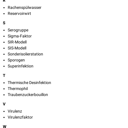
R
Rachenspülwasser
Reservoirwirt
S
Serogruppe
Sigma-Faktor
SIR-Modell
SIS-Modell
Sonderisolierstation
Sporogen
Superinfektion
T
Thermische Desinfektion
Thermophil
Traubenzuckerbouillon
V
Virulenz
Virulenzfaktor
W