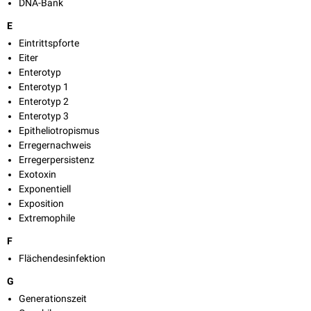
DNA-Bank
E
Eintrittspforte
Eiter
Enterotyp
Enterotyp 1
Enterotyp 2
Enterotyp 3
Epitheliotropismus
Erregernachweis
Erregerpersistenz
Exotoxin
Exponentiell
Exposition
Extremophile
F
Flächendesinfektion
G
Generationszeit