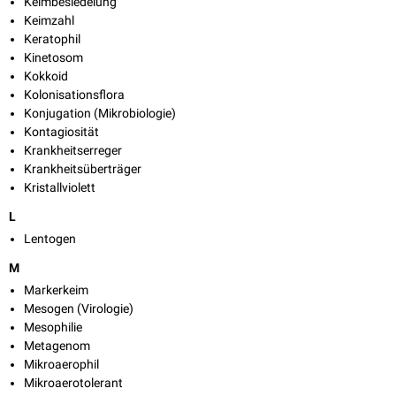
Keimbesiedelung
Keimzahl
Keratophil
Kinetosom
Kokkoid
Kolonisationsflora
Konjugation (Mikrobiologie)
Kontagiosität
Krankheitserreger
Krankheitsüberträger
Kristallviolett
L
Lentogen
M
Markerkeim
Mesogen (Virologie)
Mesophilie
Metagenom
Mikroaerophil
Mikroaerotolerant