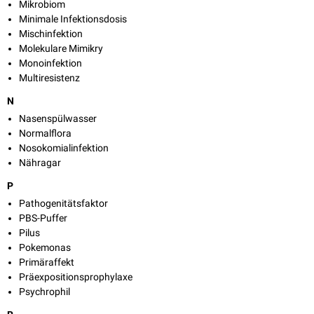
Mikrobiom
Minimale Infektionsdosis
Mischinfektion
Molekulare Mimikry
Monoinfektion
Multiresistenz
N
Nasenspülwasser
Normalflora
Nosokomialinfektion
Nähragar
P
Pathogenitätsfaktor
PBS-Puffer
Pilus
Pokemonas
Primäraffekt
Präexpositionsprophylaxe
Psychrophil