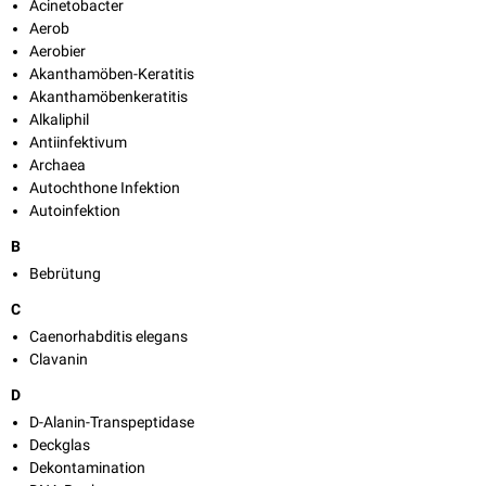
Acinetobacter
Aerob
Aerobier
Akanthamöben-Keratitis
Akanthamöbenkeratitis
Alkaliphil
Antiinfektivum
Archaea
Autochthone Infektion
Autoinfektion
B
Bebrütung
C
Caenorhabditis elegans
Clavanin
D
D-Alanin-Transpeptidase
Deckglas
Dekontamination