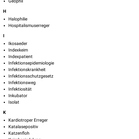
Geophil
H
Halophilie
Hospitalismuserreger
I
Ikosaeder
Indexkeim
Indexpatient
Infektionsepidemiologie
Infektionskrankheit
Infektionsschutzgesetz
Infektionsweg
Infektiosität
Inkubator
Isolat
K
Kardiotroper Erreger
Katalasepositiv
Katzenfloh