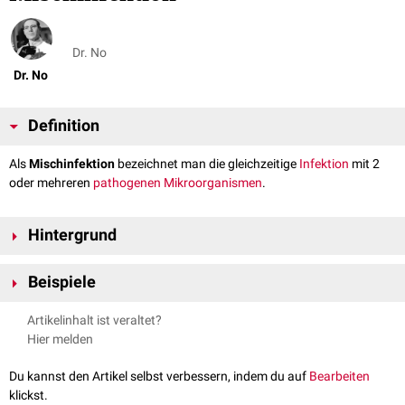
Dr. No
Dr. No
Definition
Als
Mischinfektion
bezeichnet man die gleichzeitige
Infektion
mit 2
oder mehreren
pathogenen
Mikroorganismen
.
Hintergrund
Bei einer Mischinfektion kann ein virulenter Erreger einem anderen,
Beispiele
weniger virulenten Erreger durch Gewebeveränderungen (z.B.
Proteolyse
) den Weg bereiten (
Sekundärinfektion
).
Aktinomykose
Artikelinhalt ist veraltet?
Aminkolpitis
Hier melden
Du kannst den Artikel selbst verbessern, indem du auf
Bearbeiten
klickst.