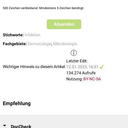
Sonderformen
500
Zeichen verbleibend. Mindestens 5 Zeichen benötigt.
Zu den Sonderformen gehören die Aktinomykose der
Leber
, die durch
eine
hämatogene
Streuung ausgelöst wird und die Aktinomykose der
Tränenkanäle
.
Absenden
Stichworte:
Infektion
Fachgebiete:
Dermatologie
,
Mikrobiologie
Letzter Edit:
Wichtiger Hinweis zu diesem Artikel
12.01.2025, 16:51
134.274 Aufrufe
Nutzung:
BY-NC-SA
Empfehlung
DocCheck