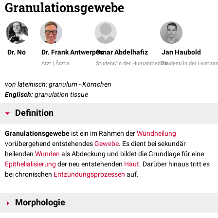
Granulationsgewebe
Dr. No
Dr. Frank Antwerpes
Omar Abdelhafiz
Jan Haubold
Arzt | Ärztin
Student/in der Humanmedizin
Student/in der Human
von lateinisch: granulum - Körnchen
Englisch:
granulation tissue
Definition
Granulationsgewebe
ist ein im Rahmen der
Wundheilung
vorübergehend entstehendes
Gewebe
. Es dient bei sekundär
heilenden
Wunden
als Abdeckung und bildet die Grundlage für eine
Epithelialisierung
der neu entstehenden
Haut
. Darüber hinaus tritt es
bei chronischen
Entzündungsprozessen
auf.
Morphologie