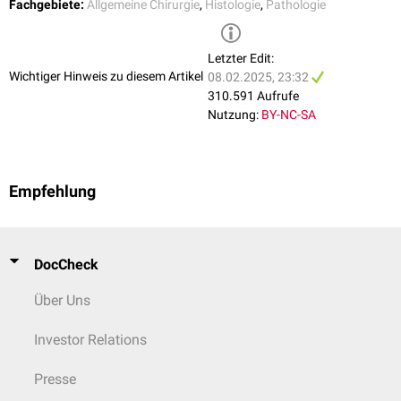
Fachgebiete:
Allgemeine Chirurgie
,
Histologie
,
Pathologie
eine
Kürettage
der Wunde mit Ablösung von Fibrinnetzwerken kann die
Epithelialisierung in vielen Fällen optimiert werden.
siehe auch
:
granulomatöse Entzündung
Letzter Edit:
Wichtiger Hinweis zu diesem Artikel
08.02.2025, 23:32
310.591 Aufrufe
Nutzung:
BY-NC-SA
Empfehlung
DocCheck
Über Uns
Investor Relations
Presse