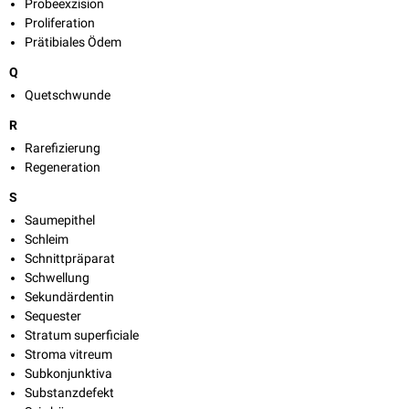
Probeexzision
Proliferation
Prätibiales Ödem
Q
Quetschwunde
R
Rarefizierung
Regeneration
S
Saumepithel
Schleim
Schnittpräparat
Schwellung
Sekundärdentin
Sequester
Stratum superficiale
Stroma vitreum
Subkonjunktiva
Substanzdefekt