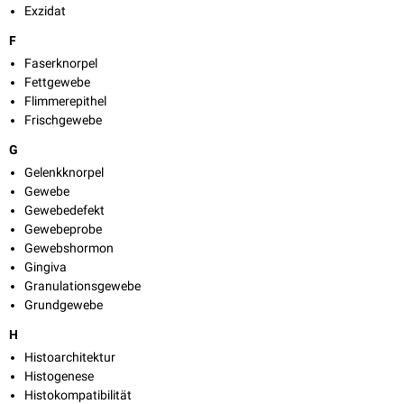
Exzidat
F
Faserknorpel
Fettgewebe
Flimmerepithel
Frischgewebe
G
Gelenkknorpel
Gewebe
Gewebedefekt
Gewebeprobe
Gewebshormon
Gingiva
Granulationsgewebe
Grundgewebe
H
Histoarchitektur
Histogenese
Histokompatibilität