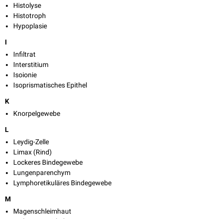
Histolyse
Histotroph
Hypoplasie
I
Infiltrat
Interstitium
Isoionie
Isoprismatisches Epithel
K
Knorpelgewebe
L
Leydig-Zelle
Limax (Rind)
Lockeres Bindegewebe
Lungenparenchym
Lymphoretikuläres Bindegewebe
M
Magenschleimhaut