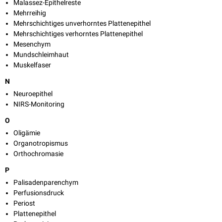
Malassez-Epithelreste
Mehrreihig
Mehrschichtiges unverhorntes Plattenepithel
Mehrschichtiges verhorntes Plattenepithel
Mesenchym
Mundschleimhaut
Muskelfaser
N
Neuroepithel
NIRS-Monitoring
O
Oligämie
Organotropismus
Orthochromasie
P
Palisadenparenchym
Perfusionsdruck
Periost
Plattenepithel