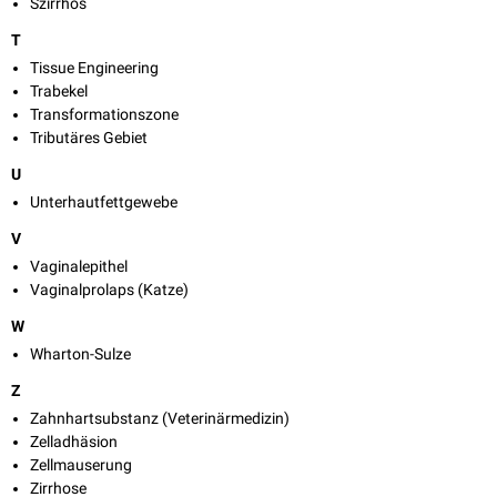
Szirrhös
T
Tissue Engineering
Trabekel
Transformationszone
Tributäres Gebiet
U
Unterhautfettgewebe
V
Vaginalepithel
Vaginalprolaps (Katze)
W
Wharton-Sulze
Z
Zahnhartsubstanz (Veterinärmedizin)
Zelladhäsion
Zellmauserung
Zirrhose