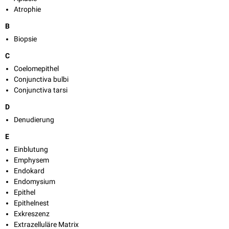
Atrophie
B
Biopsie
C
Coelomepithel
Conjunctiva bulbi
Conjunctiva tarsi
D
Denudierung
E
Einblutung
Emphysem
Endokard
Endomysium
Epithel
Epithelnest
Exkreszenz
Extrazelluläre Matrix