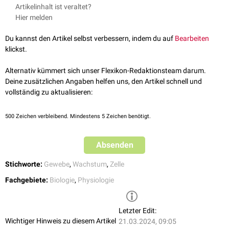
Die Zellproliferation wird durch eine Vielzahl von Faktoren gesteuert. Zu
Artikelinhalt ist veraltet?
den wichtigsten zählen
Hormone
(z.B.
Somatotropin
) und
Hier melden
Wachstumsfaktoren
(z.B.
Macrophage colony-stimulating factor
), die
über intrazelluläre
Signalkaskaden
den Stoffwechsel der Zellen
Du kannst den Artikel selbst verbessern, indem du auf
Bearbeiten
beeinflussen.
klickst.
Gewebebereiche mit erhöhter Proliferation von Zellen bezeichnet man in
der Histologie als
Proliferationszonen
. Solche Zonen sind z.B. bei der
Alternativ kümmert sich unser Flexikon-Redaktionsteam darum.
Knochenbildung durch viele parallel stehende
Zellsäulen
erkennbar.
Deine zusätzlichen Angaben helfen uns, den Artikel schnell und
vollständig zu aktualisieren:
500
Zeichen verbleibend. Mindestens 5 Zeichen benötigt.
Absenden
Stichworte:
Gewebe
,
Wachstum
,
Zelle
Fachgebiete:
Biologie
,
Physiologie
Letzter Edit:
Wichtiger Hinweis zu diesem Artikel
21.03.2024, 09:05