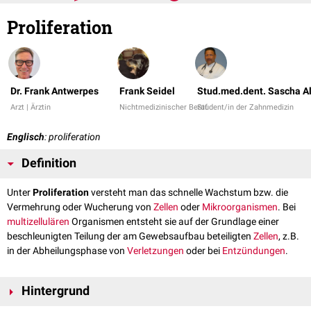
Proliferation
Dr. Frank Antwerpes
Frank Seidel
Stud.med.dent. Sascha A
Arzt | Ärztin
Nichtmedizinischer Beruf
Student/in der Zahnmedizin
Englisch
: proliferation
Definition
Unter
Proliferation
versteht man das schnelle Wachstum bzw. die
Vermehrung oder Wucherung von
Zellen
oder
Mikroorganismen
. Bei
multizellulären
Organismen entsteht sie auf der Grundlage einer
beschleunigten Teilung der am Gewebsaufbau beteiligten
Zellen
, z.B.
in der Abheilungsphase von
Verletzungen
oder bei
Entzündungen
.
Hintergrund