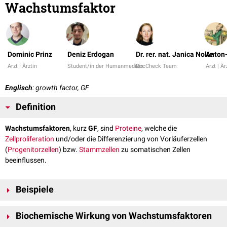
Wachstumsfaktor
Dominic Prinz
Deniz Erdogan
Dr. rer. nat. Janica Nolte
Anton-
Arzt | Ärztin
Student/in der Humanmedizin
DocCheck Team
Arzt | Är
Englisch
: growth factor, GF
Definition
Wachstumsfaktoren
, kurz
GF
, sind
Proteine
, welche die
Zellproliferation
und/oder die Differenzierung von Vorläuferzellen
(
Progenitorzellen
) bzw.
Stammzellen
zu somatischen Zellen
beeinflussen.
Beispiele
Die Tabelle zeigt einige Beispiele für Wachstumsfaktoren und deren
Biochemische Wirkung von Wachstumsfaktoren
Zielzellen: