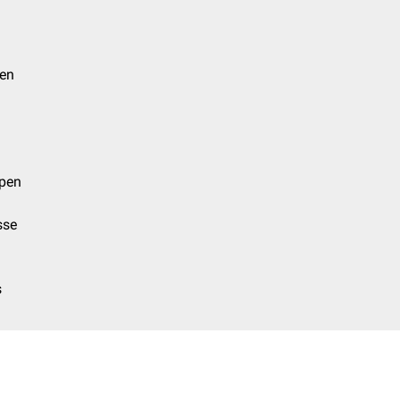
pen
ypen
sse
s