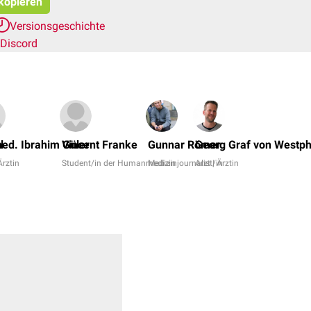
 kopieren
Versionsgeschichte
Discord
l
med. Ibrahim Güler
Vincent Franke
Gunnar Römer
Georg Graf von Westp
Ärztin
Student/in der Humanmedizin
Medizinjournalist/in
Arzt | Ärztin