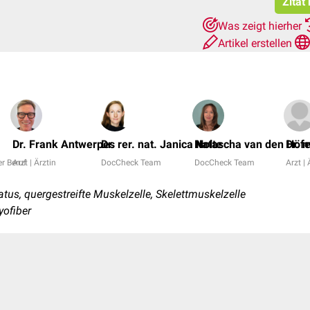
Zitat
Was zeigt hierher
Artikel erstellen
Dr. Frank Antwerpes
Dr. rer. nat. Janica Nolte
Natascha van den Höfe
Dr. 
r Beruf
Arzt | Ärztin
DocCheck Team
DocCheck Team
Arzt | 
tus, quergestreifte Muskelzelle, Skelettmuskelzelle
yofiber