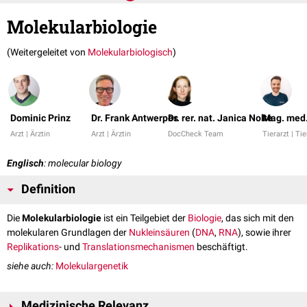
Molekularbiologie
(Weitergeleitet von
Molekularbiologisch
)
Dominic Prinz
Dr. Frank Antwerpes
Dr. rer. nat. Janica Nolte
Mag. med.
Arzt | Ärztin
Arzt | Ärztin
DocCheck Team
Tierarzt | Tie
Englisch
: molecular biology
Definition
Die
Molekularbiologie
ist ein Teilgebiet der
Biologie
, das sich mit den
molekularen Grundlagen der
Nukleinsäuren
(
DNA
,
RNA
), sowie ihrer
Replikations
- und
Translationsmechanismen
beschäftigt.
siehe auch:
Molekulargenetik
Medizinische Relevanz