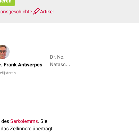
pieren
ionsgeschichte
Artikel
Dr. No,
Natascha
r. Frank Antwerpes
van den
dizin
zt | Ärztin
Höfel + 4
. des
Sarkolemms
. Sie
das Zellinnere überträgt.