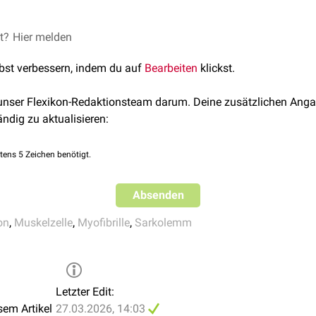
rlaufen senkrecht zur Faserrichtung der Muskelzelle. Sie besteh
et?
Hier melden
pholipidschicht
, in der zahlreiche
Kalziumkanäle
vom L-Typ eing
lbst verbessern, indem du auf
Bearbeiten
klickst.
uli in die Zelle wird das
extrazelluläre
Milieu in die Nähe des Zel
nd
Herzmuskelzellen
grenzen die Transversaltubuli an die
Termin
 unser Flexikon-Redaktionsteam darum. Deine zusätzlichen Anga
ikulums
. In Skelettmuskelzellen ist je ein Transversaltubulus mi
ändig zu aktualisieren:
rdnet. Diese Konstellation nennt man auch
Triade
. Sie befinden 
n
aufeinander treffen. In Herzmuskelzellen gibt es eine ähnliche 
tens 5 Zeichen benötigt.
je einem Transversaltubulus und einer einzelnen Terminalzistern
Absenden
on
,
Muskelzelle
,
Myofibrille
,
Sarkolemm
Letzter Edit:
sem Artikel
27.03.2026, 14:03