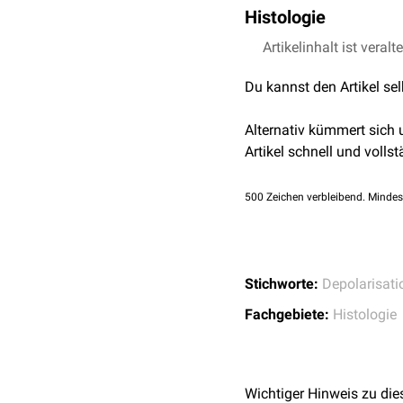
Histologie
Die Transversaltubuli ve
Artikelinhalt ist veralt
aus einer doppelten
Phos
Du kannst den Artikel se
tiefe Vorstoßen der T-Tub
In
Skelettmuskelzellen
u
Alternativ kümmert sich
sarkoplasmatischen Ret
Artikel schnell und vollst
Terminalzisternen angeo
Streifen
und der
I-Streife
500
Zeichen verbleibend. Mindes
nennt. Sie bestehen aus 
Höhe der
Z-Linie
.
Stichworte:
Depolarisati
Fachgebiete:
Histologie
Wichtiger Hinweis zu die