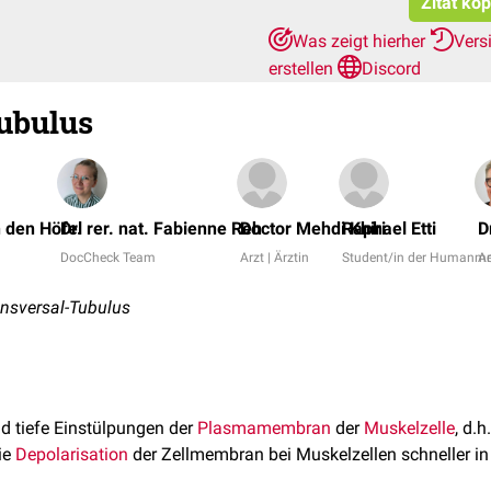
Zitat ko
Was zeigt hierher
Vers
erstellen
Discord
ubulus
 den Höfel
Dr. rer. nat. Fabienne Reh
Doctor Mehdi Khiri
Raphael Etti
D
DocCheck Team
Arzt | Ärztin
Student/in der Humanme
Ar
ansversal-Tubulus
d tiefe Einstülpungen der
Plasmamembran
der
Muskelzelle
, d.h
ie
Depolarisation
der Zellmembran bei Muskelzellen schneller in 