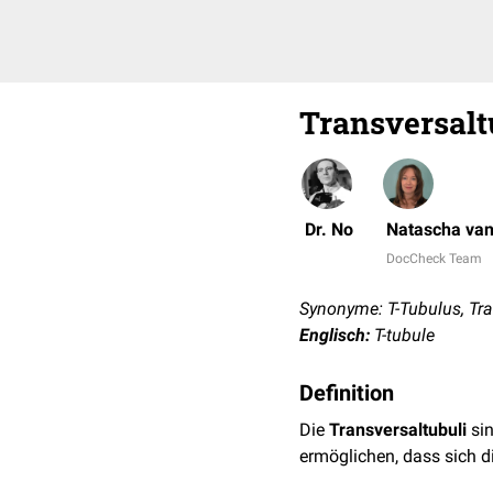
Transversalt
Dr. No
Natascha van
DocCheck Team
Synonyme: T-Tubulus, Tr
Englisch:
T-tubule
Definition
Die
Transversaltubuli
sin
ermöglichen, dass sich d