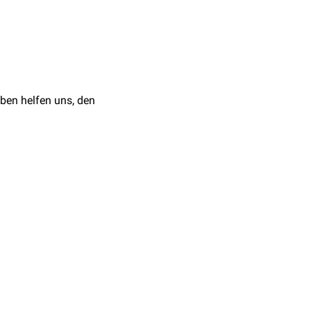
en wie die Zellmembran
elagert sind. Durch das
linneren gebracht.
alzisternen
des
ben helfen uns, den
t einem Paar
sich dort, wo der
A-
Struktur, die man
Diaden
e und befinden sich auf