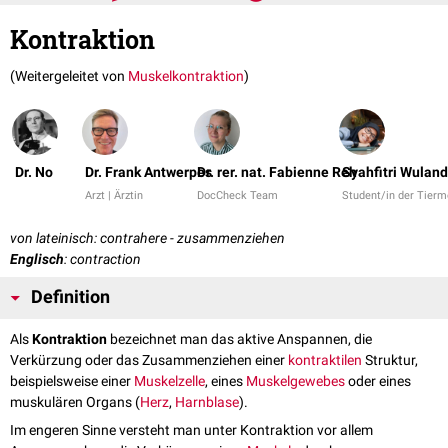
Kontraktion
(Weitergeleitet von
Muskelkontraktion
)
Dr. No
Dr. Frank Antwerpes
Dr. rer. nat. Fabienne Reh
Syahfitri Wuland
Arzt | Ärztin
DocCheck Team
Student/in der Tierm
von lateinisch: contrahere - zusammenziehen
Englisch
: contraction
Definition
Als
Kontraktion
bezeichnet man das aktive Anspannen, die
Verkürzung oder das Zusammenziehen einer
kontraktilen
Struktur,
beispielsweise einer
Muskelzelle
, eines
Muskelgewebes
oder eines
muskulären Organs (
Herz
,
Harnblase
).
Im engeren Sinne versteht man unter Kontraktion vor allem