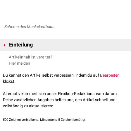
Schema des Muskelaufbaus
Einteilung
Die
Physiologie
unterscheidet verschiedene Formen der
Artikelinhalt ist veraltet?
Muskelkontraktion:
Hier melden
Grundformen der Muskelkontraktion
Du kannst den Artikel selbst verbessern, indem du auf
Bearbeiten
Isotonische Kontraktion
: Die Spannung des Muskels bleibt gleich, die
klickst.
Muskellänge ändert sich.
Isometrische Kontraktion
: Die Länge des Muskels bleibt gleich, die
Alternativ kümmert sich unser Flexikon-Redaktionsteam darum.
Muskelspannung ändert sich.
Deine zusätzlichen Angaben helfen uns, den Artikel schnell und
Isotonische bzw. nichtisometrische Kontraktionen kann man weiter
vollständig zu aktualisieren:
untergliedern in:
500
exzentrische Kontraktion
Zeichen verbleibend. Mindestens 5 Zeichen benötigt.
: Die Muskellänge vergrößert sich, die
Sarkomerlängen
werden also größer.