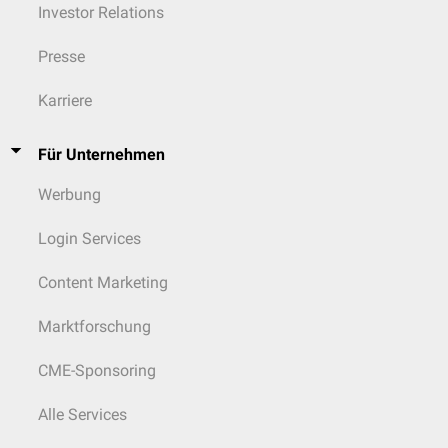
Investor Relations
Kombinierte Formen der Muskelkontraktion
Anschlagszuckung
Presse
Unterstützungszuckung
Auxotonische
Kontraktion: Muskelspannung und -länge ändern sich
Karriere
gleichzeitig. Dies ist der häufigste Fall bei Bewegungsabläufen.
Für Unternehmen
Werbung
Login Services
Content Marketing
Marktforschung
CME-Sponsoring
Alle Services