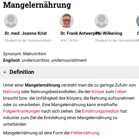
Mangelernährung
Dr. med. Joanna Krist
Dr. Frank Antwerpes
Phi Wilkening
Student/in der Humanmedizin
Arzt | Ärztin
Student/in der Humanmediz
S
Synonym: Malnutrition
Englisch
: undernutrition, undernourishment
Definition
Unter einer
Mangelernährung
versteht man die zu geringe Zufuhr von
Nahrung
oder Nahrungsbestandteilen, die der
Körper
zum
Leben
braucht bzw. die Unfähigkeit des Körpers, die Nahrung aufzunehmen
oder zu verarbeiten. Eine Mangelernährung kann ernsthafte
Folgeerkrankungen
nach sich ziehen. Die
Ernährungsmedizin
hat
mitunter zum Ziel die Entstehung einer Mangelernährung zu
unterbinden.
Mangelernährung ist eine Form der
Fehlernährung
.