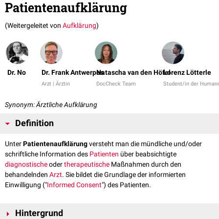
Patientenaufklärung
(Weitergeleitet von
Aufklärung
)
Dr. No
Dr. Frank Antwerpes
Natascha van den Höfel
Lorenz Lötterle
Arzt | Ärztin
DocCheck Team
Student/in der Human
Synonym: Ärztliche Aufklärung
Definition
Unter
Patientenaufklärung
versteht man die mündliche und/oder
schriftliche Information des
Patienten
über beabsichtigte
diagnostische
oder
therapeutische
Maßnahmen durch den
behandelnden
Arzt
. Sie bildet die Grundlage der informierten
Einwilligung ("
Informed Consent
") des Patienten.
Hintergrund