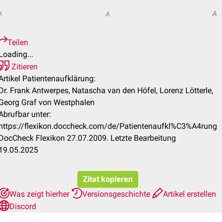
A
A
A
Teilen
Loading...
Zitieren
Artikel Patientenaufklärung:
Dr. Frank Antwerpes, Natascha van den Höfel, Lorenz Lötterle,
Georg Graf von Westphalen
Abrufbar unter:
https://flexikon.doccheck.com/de/Patientenaufkl%C3%A4rung
DocCheck Flexikon 27.07.2009. Letzte Bearbeitung
19.05.2025
Zitat kopieren
Was zeigt hierher
Versionsgeschichte
Artikel erstellen
Discord