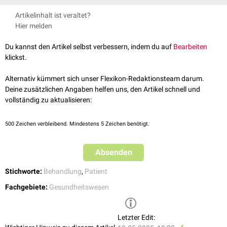
Die Patientenaufklärung muss
Artikelinhalt ist veraltet?
aus rechtlichen Gründen schriftlich dokumentiert werden
Hier melden
*
durch den Behandler bzw. Operateur selbst erfolgen
bei geplanten
Operationen
in ausreichendem zeitlichem Abstand zum
Du kannst den Artikel selbst verbessern, indem du auf
Bearbeiten
Eingriff erfolgen
klickst.
ausreichend über die möglichen Risiken und
Nebenwirkungen
der
beabsichtigten Maßnahme aufklären
Alternativ kümmert sich unser Flexikon-Redaktionsteam darum.
über mögliche Alternativen aufklären
Deine zusätzlichen Angaben helfen uns, den Artikel schnell und
in angemessener Umgebung stattfinden
vollständig zu aktualisieren:
*
Kann der Behandler selbst die Aufklärung nicht erbringen, ist alternativ
ist eine Delegation an einen ärztlichen Kollegen möglich, jedoch hat der
500
Zeichen verbleibend. Mindestens 5 Zeichen benötigt.
Behandler dafür Sorge zu tragen, dass die Aufklärung vollständig
erfolgt.
Absenden
Stichworte:
Behandlung
,
Patient
Fachgebiete:
Gesundheitswesen
Letzter Edit: