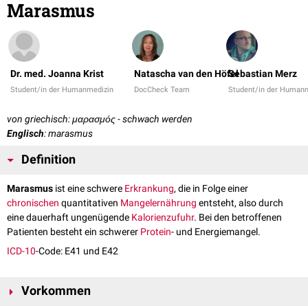
Marasmus
Dr. med. Joanna Krist
Natascha van den Höfel
Sebastian Merz
Student/in der Humanmedizin
DocCheck Team
Student/in der Human
von griechisch: μαρασμός - schwach werden
Englisch
: marasmus
Definition
Marasmus
ist eine schwere
Erkrankung
, die in Folge einer
chronischen
quantitativen
Mangelernährung
entsteht, also durch
eine dauerhaft ungenügende
Kalorienzufuhr
. Bei den betroffenen
Patienten besteht ein schwerer
Protein
- und Energiemangel.
ICD-10
-Code: E41 und E42
Vorkommen