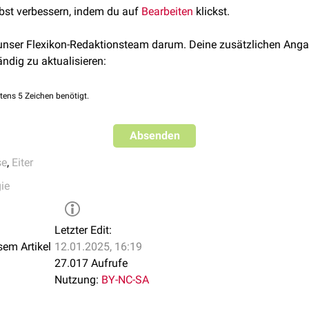
lbst verbessern, indem du auf
Bearbeiten
klickst.
 als "Strahlenpilz".
 unser Flexikon-Redaktionsteam darum. Deine zusätzlichen Anga
ändig zu aktualisieren:
tens 5 Zeichen benötigt.
Absenden
se
,
Eiter
ie
Letzter Edit:
sem Artikel
12.01.2025, 16:19
27.017 Aufrufe
Nutzung:
BY-NC-SA