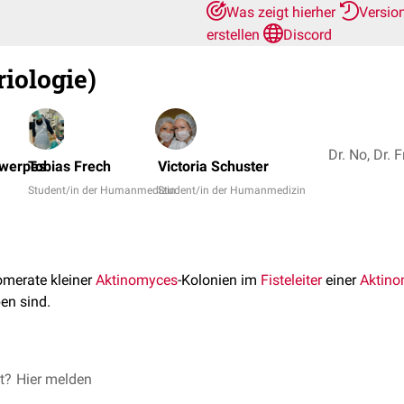
Was zeigt hierher
Versio
erstellen
Discord
iologie)
twerpes
Tobias Frech
Victoria Schuster
Student/in der Humanmedizin
Student/in der Humanmedizin
omerate kleiner
Aktinomyces
-Kolonien im
Fisteleiter
einer
Aktin
n sind.
 Durchmesser von etwa 1bis 2 mm auf. Sie sind daher schon
et?
Hier melden
ma
die verzweigt wachsenden Bakterien heraus. Aus diesem Grund 