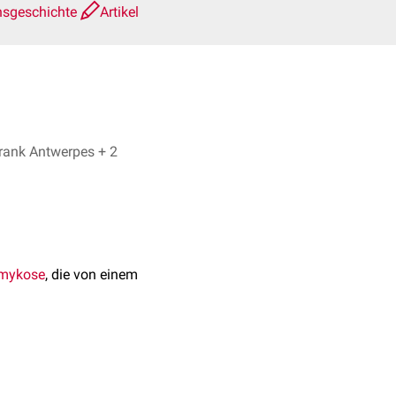
nsgeschichte
Artikel
Dr. No, Dr. Frank Antwerpes + 2
omykose
, die von einem
kroskopisch
sichtbar.
bezeichnete man die