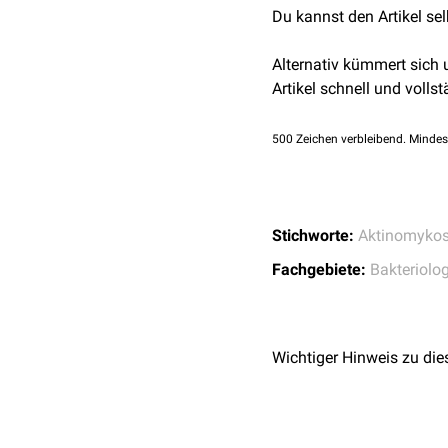
Du kannst den Artikel se
Aktinomykose früher auch
Alternativ kümmert sich
Artikel schnell und vollst
500
Zeichen verbleibend. Mindes
Stichworte:
Aktinomyko
Fachgebiete:
Bakteriolog
Wichtiger Hinweis zu die