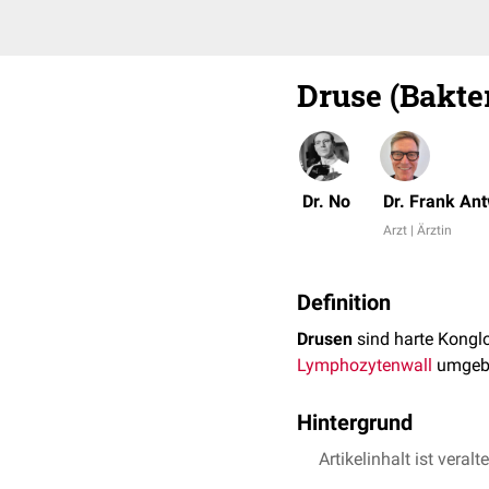
Druse (Bakter
Dr. No
Dr. Frank An
Arzt | Ärztin
Definition
Drusen
sind harte Kongl
Lymphozytenwall
umgebe
Hintergrund
Die Drusen weisen einen
Artikelinhalt ist veralt
Aus den Kolonien ragen 