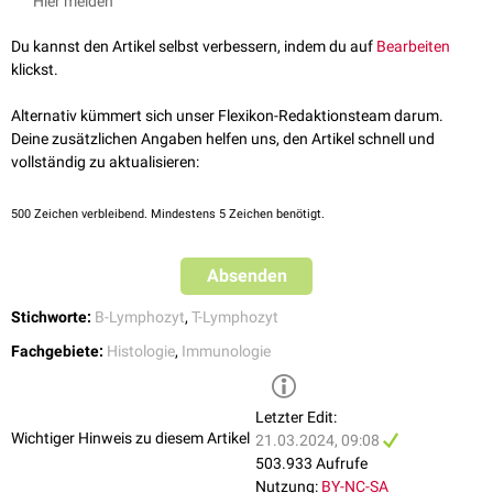
Hier melden
T-Lymphozyten
(T-Zellen): Sie reifen im
Thymus
heran und erkennen
granular lymphocytes") bezeichnet. Dabei handelt es sich um
NK-Zellen
direkt fremde Zellen. Unterformen sind u.a. naive T-Zellen,
T-
oder
zytotoxische T-Zellen
. Ihr Anteil an den Lymphozyten liegt
Du kannst den Artikel selbst verbessern, indem du auf
Bearbeiten
Killerzellen
,
T-Helferzellen
,
Regulatorische T-Zellen
und
T-
normalerweise bei maximal 10%. Sie sind etwas größer als
klickst.
Gedächtniszellen
.
Standardlymphozyten, und besitzen einen etwas breiteren
Neben diesen beiden Hauptklassen existiert noch eine weitere
Zytoplasmasaum mit punktförmigen
azurophilen
Granula
.
Alternativ kümmert sich unser Flexikon-Redaktionsteam darum.
Lymphozytenart, die
NK-Zellen
. Sie verfügen weder über einen
T
- noch
Deine zusätzlichen Angaben helfen uns, den Artikel schnell und
über einen
B-Zell-Rezeptor
.
vollständig zu aktualisieren:
Die Lymphozyten des peripheren Bluts können labormedizinisch durch
eine
Lymphozytendifferenzierung
genauer analysiert werden.
500
Zeichen verbleibend. Mindestens 5 Zeichen benötigt.
...nach Lokalisation
Intraepitheliale Lymphozyten
(IEL)
Absenden
Stichworte:
B-Lymphozyt
,
T-Lymphozyt
Fachgebiete:
Histologie
,
Immunologie
Letzter Edit:
Wichtiger Hinweis zu diesem Artikel
21.03.2024, 09:08
503.933 Aufrufe
Nutzung:
BY-NC-SA