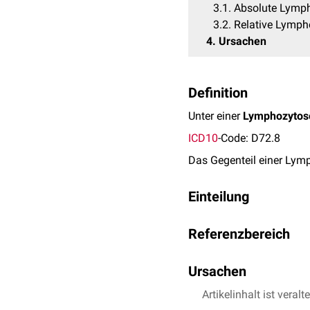
3.1
Absolute Lymp
3.2
Relative Lymph
4
Ursachen
Definition
Unter einer
Lymphozytos
ICD10
-Code: D72.8
Das Gegenteil einer Lym
Einteilung
Man unterscheidet zwei
Referenzbereich
Absolute Lymphozyt
Relative Lymphozyto
Absolute Lymphozytose
Ursachen
Bei der
absoluten
Lymphoz
Die normale Lymphozytenz
Die möglichen Ursachen 
Artikelinhalt ist veralt
Anzahl der weißen Blutk
Blut liegt eine absolute