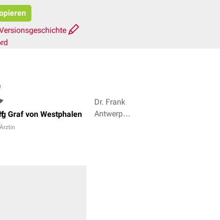
kopieren
Versionsgeschichte
ord
Dr. Frank
Antwerpes,
f
g Graf von Westphalen
Michel
 Ärztin
Voss + 5