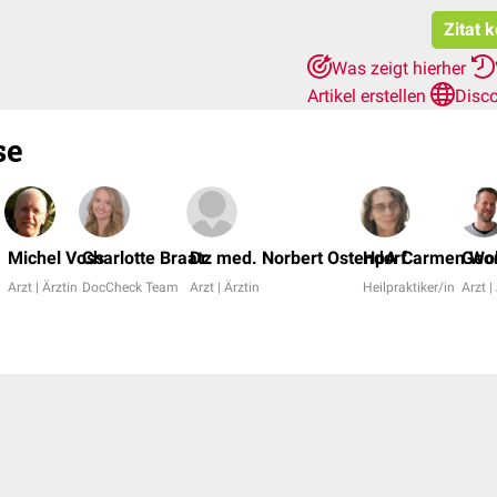
Zitat 
Was zeigt hierher
Artikel erstellen
Disc
se
Michel Voss
Charlotte Braatz
Dr. med. Norbert Ostendorf
HpA Carmen Wol
Geor
Arzt | Ärztin
DocCheck Team
Arzt | Ärztin
Heilpraktiker/in
Arzt |