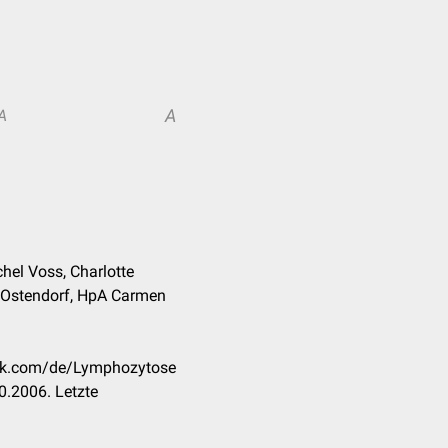
A
A
hel Voss, Charlotte
t Ostendorf, HpA Carmen
eck.com/de/Lymphozytose
0.2006. Letzte