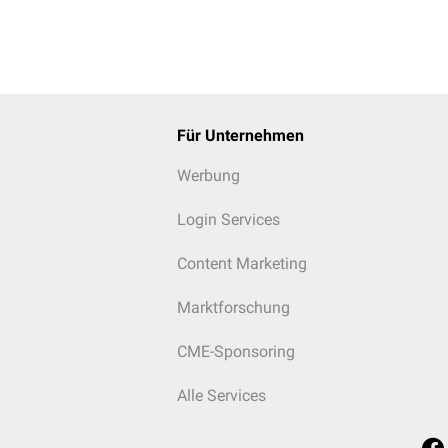
kungen
e-Syndrom
Für Unternehmen
ndrom
se
Werbung
hoproliferatives Syndrom
(ALPS)
Login Services
Content Marketing
Marktforschung
CME-Sponsoring
Alle Services