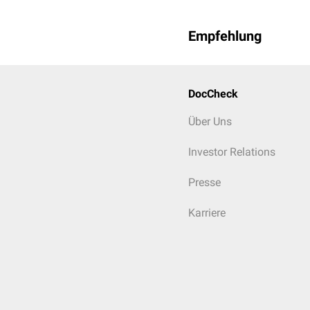
Andere
Autoimmunerkran
Empfehlung
Sarkoidose
Hyperthyreose
Postsplenektomi
DocCheck
Guillain-Barré-Sy
Stresslymphozyto
Über Uns
Autoimmunes lymp
Investor Relations
Presse
Karriere