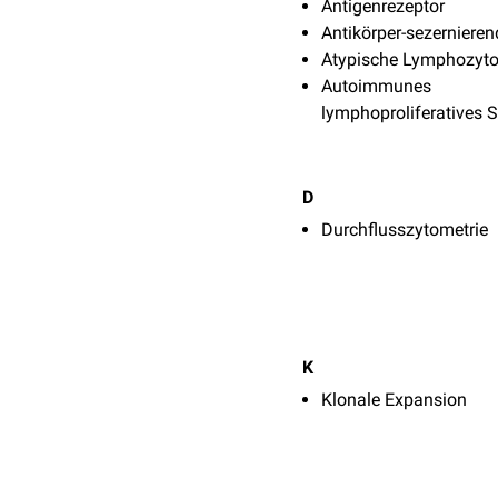
Antigenrezeptor
Antikörper-sezernieren
Atypische Lymphozyt
Autoimmunes
lymphoproliferatives
D
Durchflusszytometrie
K
Klonale Expansion