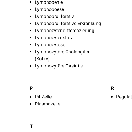
Lymphopenie
Lymphopoese
Lymphoproliferativ
Lymphoproliferative Erkrankung
Lymphozytendifferenzierung
Lymphozytensturz
Lymphozytose
Lymphozytäre Cholangitis
(Katze)
Lymphozytäre Gastritis
P
R
Pit-Zelle
Regulat
Plasmazelle
T