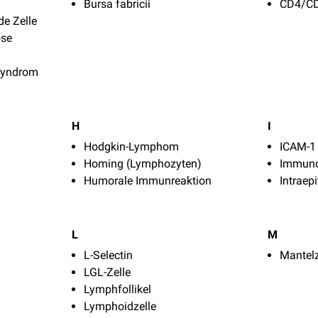
Bursa fabricii
CD4/CD
de Zelle
ose
 Syndrom
H
I
Hodgkin-Lymphom
ICAM-1
Homing (Lymphozyten)
Immuno
Humorale Immunreaktion
Intraep
L
M
L-Selectin
Mantel
LGL-Zelle
Lymphfollikel
Lymphoidzelle