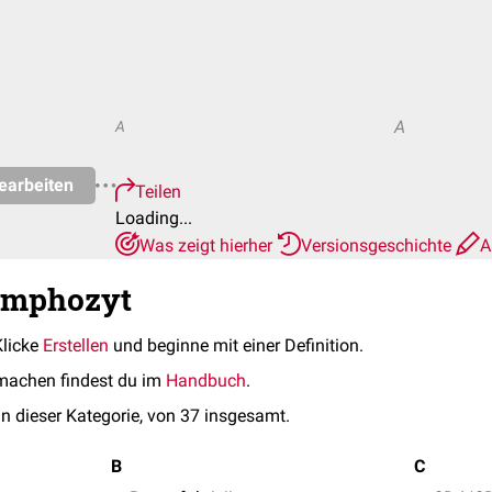
A
A
earbeiten
Teilen
Loading...
Was zeigt hierher
Versionsgeschichte
A
Lymphozyt
Klicke
Erstellen
und beginne mit einer Definition.
machen findest du im
Handbuch
.
in dieser Kategorie, von 37 insgesamt.
B
C