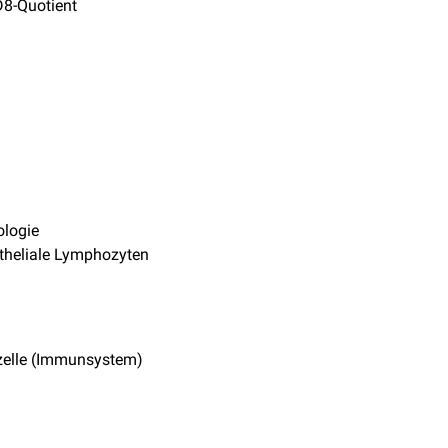
8-Quotient
logie
itheliale Lymphozyten
zelle (Immunsystem)