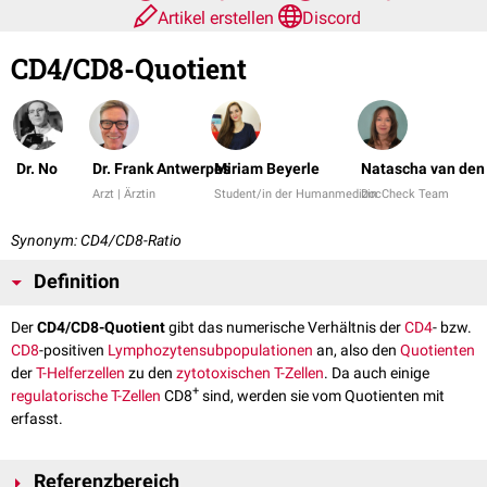
Artikel erstellen
Discord
CD4/CD8-Quotient
Dr. No
Dr. Frank Antwerpes
Miriam Beyerle
Natascha van den
Arzt | Ärztin
Student/in der Humanmedizin
DocCheck Team
Synonym: CD4/CD8-Ratio
Definition
Der
CD4/CD8-Quotient
gibt das numerische Verhältnis der
CD4
- bzw.
CD8
-positiven
Lymphozytensubpopulationen
an, also den
Quotienten
der
T-Helferzellen
zu den
zytotoxischen T-Zellen
. Da auch einige
+
regulatorische T-Zellen
CD8
sind, werden sie vom Quotienten mit
erfasst.
Referenzbereich