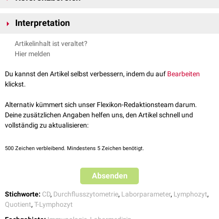
Der CD4/CD8-Quotient wird im
Vollblut
oder in der
bronchoalveolären
Interpretation
Lavage
mittels
Durchflusszytometrie
bestimmt.
Der Normalwert des CD4/CD8-Quotienten ist > 1.
Artikelinhalt ist veraltet?
Erhöhter CD4/CD8-Quotient
Hinweis
: Der Referenzbereich ist
methodenabhängig
und schwankt je
Hier melden
Sarkoidose
(>5)
nach Hersteller und teilweise auch
Charge
. Entsprechend sind die vom
Kollagenosen
durchführenden Labor angegebenen Referenzbereiche
Du kannst den Artikel selbst verbessern, indem du auf
Bearbeiten
Morbus Crohn
ausschlaggebend.
klickst.
Sézary-Syndrom
(>10)
Alternativ kümmert sich unser Flexikon-Redaktionsteam darum.
Erniedrigter CD4/CD8-Quotient
Deine zusätzlichen Angaben helfen uns, den Artikel schnell und
Exogene allergische Alveolitis
vollständig zu aktualisieren:
Kryptogene organisierende Pneumonie
HIV-Infektion
500
Zeichen verbleibend. Mindestens 5 Zeichen benötigt.
Absenden
Stichworte:
CD
,
Durchflusszytometrie
,
Laborparameter
,
Lymphozyt
,
Quotient
,
T-Lymphozyt