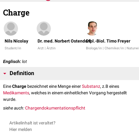
Charge
Nils Nicolay
Dr. med. Norbert Ostendorf
Dipl.-Biol. Timo Freyer
Student/in
Arzt | Ärztin
Biologe/in | Chemiker/in | Naturw
Englisch:
lot
Definition
Eine
Charge
bezeichnet eine Menge einer
Substanz
, z.B eines
Medikaments
, welches in einem einheitlichen Vorgang hergestellt
wurde.
siehe auch:
Chargendokumentationspflicht
Artikelinhalt ist veraltet?
Hier melden