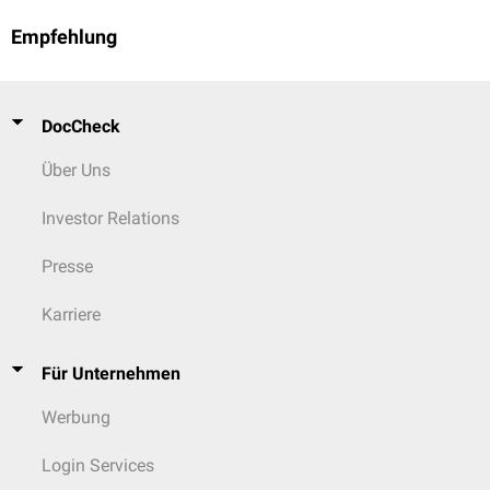
Empfehlung
DocCheck
Über Uns
Investor Relations
Presse
Karriere
Für Unternehmen
Werbung
Login Services