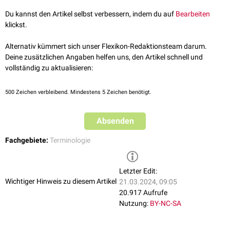
einheitliche Struktur besitzen, beispielsweise "
Substantia nigra
" oder
Du kannst den Artikel selbst verbessern, indem du auf
Bearbeiten
"
Substantia grisea
". In der
Pharmakologie
hingegen verwendet man
klickst.
"Substanz" gleichbedeutend mit
Wirkstoff
.
Bezogen auf wissenschaftliche Arbeiten charakterisiert der Begriff
Alternativ kümmert sich unser Flexikon-Redaktionsteam darum.
"Substanz" den Erkenntnis- bzw. Neuigkeitswert der Untersuchung.
Deine zusätzlichen Angaben helfen uns, den Artikel schnell und
vollständig zu aktualisieren:
500
Zeichen verbleibend. Mindestens 5 Zeichen benötigt.
Absenden
Fachgebiete:
Terminologie
Letzter Edit:
Wichtiger Hinweis zu diesem Artikel
21.03.2024, 09:05
20.917 Aufrufe
Nutzung:
BY-NC-SA