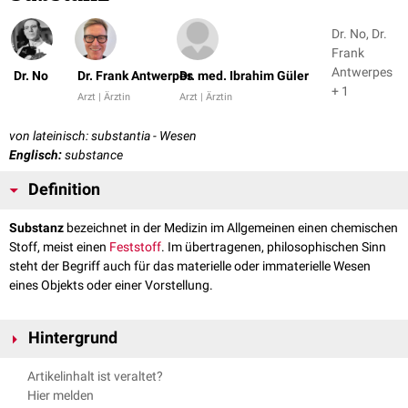
Dr. No, Dr.
Frank
Antwerpes
Dr. No
Dr. Frank Antwerpes
Dr. med. Ibrahim Güler
+ 1
Arzt | Ärztin
Arzt | Ärztin
von lateinisch: substantia - Wesen
Englisch:
substance
Definition
Substanz
bezeichnet in der Medizin im Allgemeinen einen chemischen
Stoff, meist einen
Feststoff
. Im übertragenen, philosophischen Sinn
steht der Begriff auch für das materielle oder immaterielle Wesen
eines Objekts oder einer Vorstellung.
Hintergrund
Die genaue Bedeutung des Begriffs kann je nach Teildisziplin der Medizin
Artikelinhalt ist veraltet?
bzw. Bedeutungskontext variieren. In der
Anatomie
wird "Substanz"
Hier melden
unter anderem zur Bezeichnung von
Geweben
benutzt, die eine