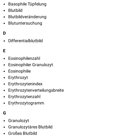
Basophile Tüpfelung
Blutbild
Blutbildveränderung
Blutuntersuchung
D
Differentialblutbild
E
Eosinophilenzahl
Eosinophiler Granulozyt
Eosinophilie
Erythrozyt
Erythrozytenindex
Erythrozytenverteilungsbreite
Erythrozytenzahl
Erythrozytogramm
G
Granulozyt
Granulozytäres Blutbild
Großes Blutbild