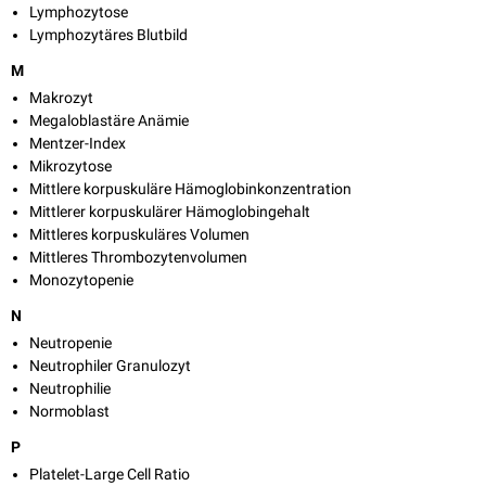
Lymphozytose
Lymphozytäres Blutbild
M
Makrozyt
Megaloblastäre Anämie
Mentzer-Index
Mikrozytose
Mittlere korpuskuläre Hämoglobinkonzentration
Mittlerer korpuskulärer Hämoglobingehalt
Mittleres korpuskuläres Volumen
Mittleres Thrombozytenvolumen
Monozytopenie
N
Neutropenie
Neutrophiler Granulozyt
Neutrophilie
Normoblast
P
Platelet-Large Cell Ratio