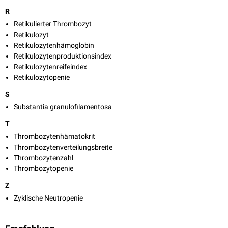
R
Retikulierter Thrombozyt
Retikulozyt
Retikulozytenhämoglobin
Retikulozytenproduktionsindex
Retikulozytenreifeindex
Retikulozytopenie
S
Substantia granulofilamentosa
T
Thrombozytenhämatokrit
Thrombozytenverteilungsbreite
Thrombozytenzahl
Thrombozytopenie
Z
Zyklische Neutropenie