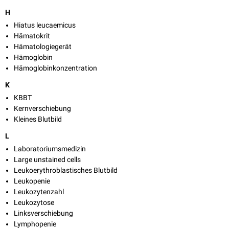
H
Hiatus leucaemicus
Hämatokrit
Hämatologiegerät
Hämoglobin
Hämoglobinkonzentration
K
KBBT
Kernverschiebung
Kleines Blutbild
L
Laboratoriumsmedizin
Large unstained cells
Leukoerythroblastisches Blutbild
Leukopenie
Leukozytenzahl
Leukozytose
Linksverschiebung
Lymphopenie