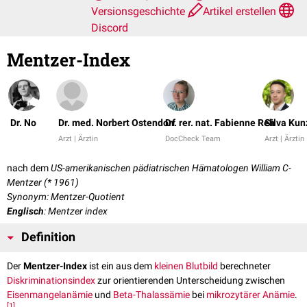
Versionsgeschichte
Artikel erstellen
Discord
Mentzer-Index
Dr. No
Dr. med. Norbert Ostendorf
Dr. rer. nat. Fabienne Reh
Silva Kun
Arzt | Ärztin
DocCheck Team
Arzt | Ärztin
nach dem
US-amerikanischen pädiatrischen Hämatologen William C-
Mentzer (* 1961)
Synonym: Mentzer-Quotient
Englisch
: Mentzer index
Definition
Der
Mentzer-Index
ist ein aus dem
kleinen Blutbild
berechneter
Diskriminationsindex
zur orientierenden Unterscheidung zwischen
Eisenmangelanämie
und
Beta-Thalassämie
bei
mikrozytärer
Anämie
.
[
1
]