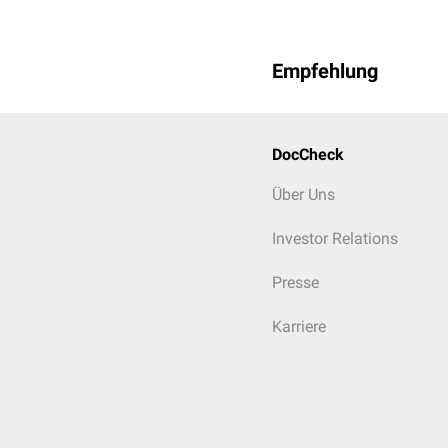
Empfehlung
Myelodysplastisches 
DocCheck
Über Uns
Thalassämie
Investor Relations
Presse
Karriere