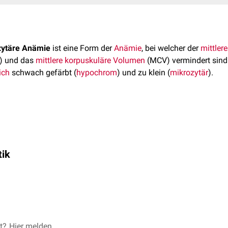
ytäre Anämie
ist eine Form der
Anämie
, bei welcher der
mittler
 und das
mittlere korpuskuläre Volumen
(MCV) vermindert sind
ich
schwach gefärbt (
hypochrom
) und zu klein (
mikrozytär
).
hypochromen mikrozytären Anämie ist die
Eisenmangelanämie
. 
ich neben einer Verminderung der
Hämoglobinkonzentration
im B
hen sind:
tik
ochrom) sowie des MCV (
mikrozytär
).
er Erkrankung
:
Tumoranämie
, Entzündungsanämie; in den meist
Besonderheiten
Labor
 Anämie
blastische Anämie
Blutverlust, Schwangerschaft,
Anisozyto
oder
medikamentös
: oft auch hyperchrom oder normochrom
Malabsorption, Ernährung
Erythrozyt
M/H-Quoti
et?
 ©ANIRUDH /
Hier melden
Unsplash