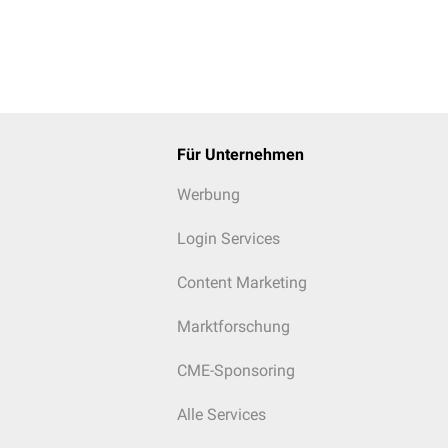
Serumeise
Ferritin: ↑
Syndrom
Knochenmarkpunktion
,
Ferritin: n
Ringsideroblasten
Transferrin
sTfR: ↓
Für Unternehmen
Serumeise
Bi-
oder
Pa
Werbung
Hämoglobinelektrophorese
,
Erythrozyt
Login Services
Targetzellen
normal
Content Marketing
M/H-Quotie
Ferritin: n
Marktforschung
Transferrin
Transferri
CME-Sponsoring
sTfR: ↑
Serumeisen
Alle Services
Hämolysep