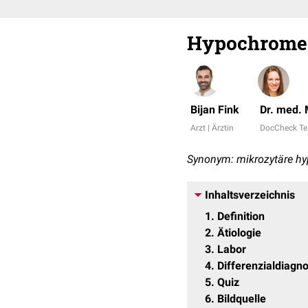
Hypochrome 
Bijan Fink
Dr. med.
Arzt | Ärztin
DocCheck T
Synonym: mikrozytäre h
Inhaltsverzeichnis
1
Definition
2
Ätiologie
3
Labor
4
Differenzialdiagno
5
Quiz
6
Bildquelle