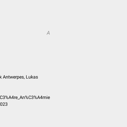
A
nk Antwerpes, Lukas
yt%C3%A4re_An%C3%A4mie
2023