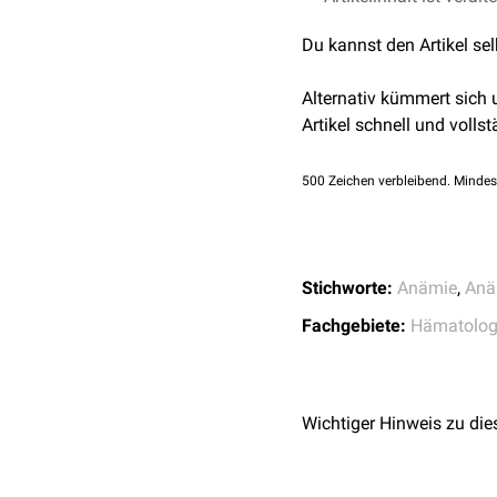
Thalassämie
: au
Hypochrome Anämien
Du kannst den Artikel se
Eiweißmangel
(
Kw
chronische
Bleiin
Alternativ kümmert sich
Hypovitaminosen
: M
Artikel schnell und vollst
Kupfermangel
Aluminiumintoxikati
500
Zeichen verbleibend. Mindes
Anämie bei chronischer
Erkrankung
Stichworte:
Anämie
,
Anä
Fachgebiete:
Hämatolog
Wichtiger Hinweis zu die
Hypersiderinämische 