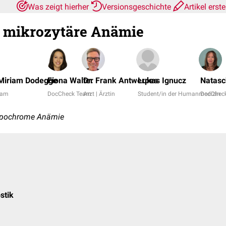
Was zeigt hierher
Versionsgeschichte
Artikel erst
mikrozytäre Anämie
 Miriam Dodegge
Fiona Walter
Dr. Frank Antwerpes
Lukas Ignucz
Natasc
eam
DocCheck Team
Arzt | Ärztin
Student/in der Humanmedizin
DocChec
ypochrome Anämie
stik