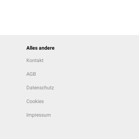
n: ↑
ormal bis ↑
: normal bis ↓
Alles andere
n: ↑
nzytopenie
Kontakt
enverteilungsbreite:
AGB
Datenschutz
nt: >0,9
ormal bis ↑
Cookies
: normal bis ↓
nsättigung: ↑
Impressum
: normal bis ↑
arameter