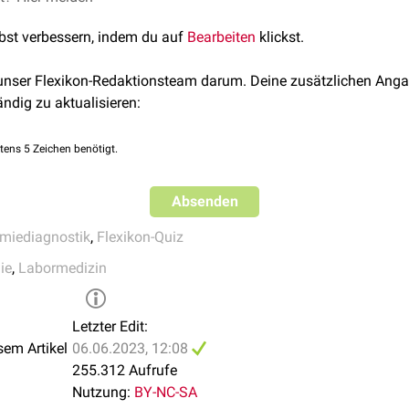
ch normochrom möglich
Serum-Ferr
 mit normalem Serumeisen
lbst verbessern, indem du auf
Bearbeiten
klickst.
Transferri
ashiorkor
)
Transferri
toxikation
 unser Flexikon-Redaktionsteam darum. Deine zusätzlichen Anga
sTfR
: ↑
angel an
Vitamin B6
ändig zu aktualisieren:
Serum-Eis
Hepcidin
: 
on
:
Erythropoetin
-resistente
renale Anämie
durch Eisenverdrängu
tens 5 Zeichen benötigt.
chronische Infektion,
Entzündung
,
Erythrozyt
Neoplasie
normal
Absenden
Ferritin: n
miediagnostik
,
Flexikon-Quiz
Transferrin
sTfR: nor
ie
,
Labormedizin
Serumeise
Hepcidin
: 
Letzter Edit:
CRP
↑,
BS
sem Artikel
06.06.2023, 12:08
Proteine
↑
255.312 Aufrufe
Nutzung:
BY-NC-SA
Anämie
Transferri