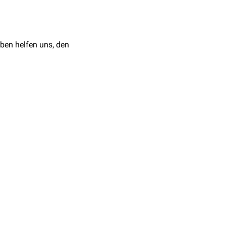
itin
: ↓ (beweisend)
n
: ↑
nsättigung
: ↓
ben helfen uns, den
en
: ↓ (obsolet)
↓
ng
enverteilungsbreite:
ormal bis ↑
: normal bis ↓
mal
n: ↓
↑
G
↑,
akute-Phase-
,
Leukozytose
nsättigung: ↑