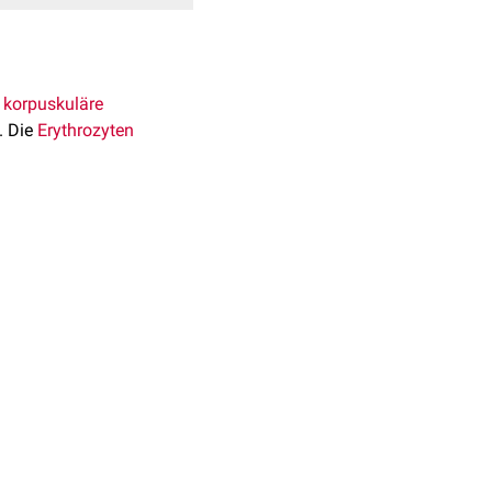
e korpuskuläre
. Die
Erythrozyten
Ihre Ursache ist
lut (Anämie) eine
en Fällen jedoch
se
,
enverteilungsbreite
: ↑
ent
<0,9