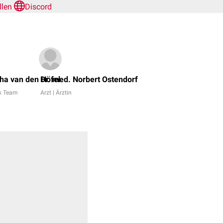
ellen
Discord
Bijan
Fink,
ha van den Höfel
Dr. med. Norbert Ostendorf
Dr.
k Team
Arzt | Ärztin
med.
Miriam
Dodegge
+
7