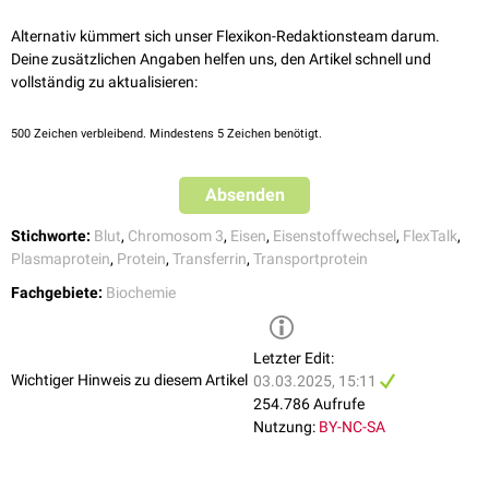
bewerten.
Alternativ kümmert sich unser Flexikon-Redaktionsteam darum.
In der Diagnostik des
Alkoholabusus
werden
Isoformen
, das
Deine zusätzlichen Angaben helfen uns, den Artikel schnell und
Carbohydrat-defiziente Transferrin
(CDT), bestimmt.
vollständig zu aktualisieren:
Transferrinsättigung
500
Zeichen verbleibend. Mindestens 5 Zeichen benötigt.
Ein weiterer wichtiger
Laborwert
ist die
Transferrinsättigung
(TfS), die
das Verhältnis der Eisen- und Transferrinkonzentration im Serum angibt.
Sie wird u.a. zur Diagnostik von Anämien und Eisenverteilungsstörungen
Absenden
bestimmt.
Stichworte:
Blut
,
Chromosom 3
,
Eisen
,
Eisenstoffwechsel
,
FlexTalk
,
Plasmaprotein
,
Protein
,
Transferrin
,
Transportprotein
Fachgebiete:
Biochemie
Letzter Edit:
Wichtiger Hinweis zu diesem Artikel
03.03.2025, 15:11
254.786 Aufrufe
Nutzung:
BY-NC-SA