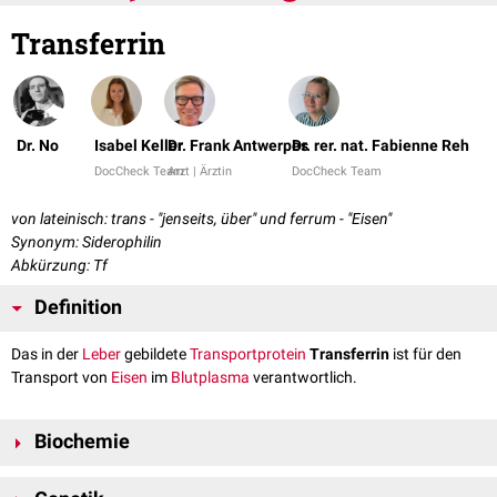
Transferrin
Dr. No
Isabel Keller
Dr. Frank Antwerpes
Dr. rer. nat. Fabienne Reh
DocCheck Team
Arzt | Ärztin
DocCheck Team
von lateinisch: trans - "jenseits, über" und ferrum - "Eisen"
Synonym: Siderophilin
Abkürzung: Tf
Definition
Das in der
Leber
gebildete
Transportprotein
Transferrin
ist für den
Transport von
Eisen
im
Blutplasma
verantwortlich.
Biochemie
Biochemisch gesehen ist Transferrin ein
Glykoprotein
aus der Gruppe der