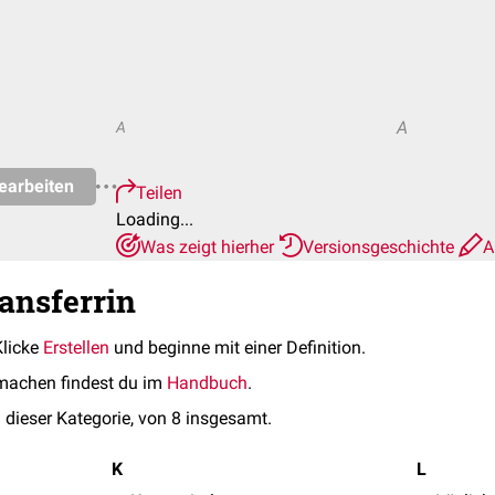
A
A
earbeiten
Teilen
Loading...
Was zeigt hierher
Versionsgeschichte
A
ransferrin
Klicke
Erstellen
und beginne mit einer Definition.
machen findest du im
Handbuch
.
 dieser Kategorie, von 8 insgesamt.
K
L