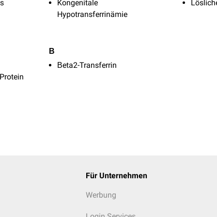
es
Kongenitale
Löslich
Hypotransferrinämie
Β
Βeta2-Transferrin
Protein
Für Unternehmen
Werbung
Login Services