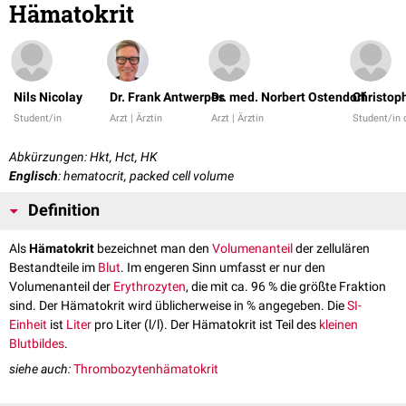
Hämatokrit
Nils Nicolay
Dr. Frank Antwerpes
Dr. med. Norbert Ostendorf
Christop
Student/in
Arzt | Ärztin
Arzt | Ärztin
Student/in
Abkürzungen: Hkt, Hct, HK
Englisch
: hematocrit, packed cell volume
Definition
Als
Hämatokrit
bezeichnet man den
Volumenanteil
der zellulären
Bestandteile im
Blut
. Im engeren Sinn umfasst er nur den
Volumenanteil der
Erythrozyten
, die mit ca. 96 % die größte Fraktion
sind. Der Hämatokrit wird üblicherweise in % angegeben. Die
SI-
Einheit
ist
Liter
pro Liter (l/l). Der Hämatokrit ist Teil des
kleinen
Blutbildes
.
siehe auch:
Thrombozytenhämatokrit