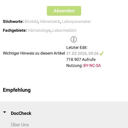
Bei
hyperakutem
Blutverlust
ändert sich der Hämatokrit und auch die
Hämoglobinkonzentration nicht, obwohl der Patient evtl. gerade
Absenden
verblutet, da der Körper (oder der Arzt) keine Zeit hat, das fehlende
Volumen durch Flüssigkeit zu ersetzen.
Stichworte:
Blutbild
,
Hämatokrit
,
Laborparameter
Fachgebiete:
Hämatologie
,
Labormedizin
Letzter Edit:
Wichtiger Hinweis zu diesem Artikel
31.03.2026, 09:26
718.907 Aufrufe
Nutzung:
BY-NC-SA
Empfehlung
DocCheck
Über Uns