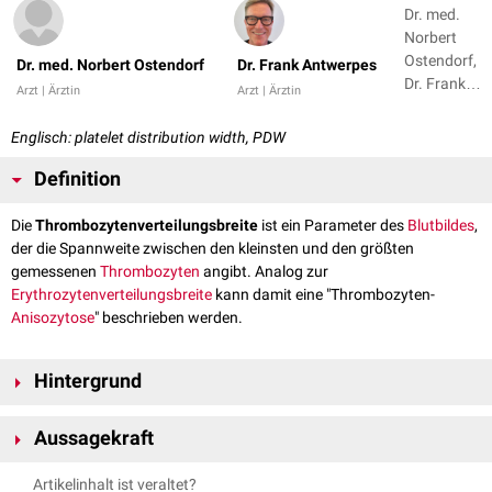
Dr. med.
Norbert
Ostendorf,
Dr. med. Norbert Ostendorf
Dr. Frank Antwerpes
Dr. Frank
Arzt | Ärztin
Arzt | Ärztin
Antwerpes
Englisch: platelet distribution width, PDW
Definition
Die
Thrombozytenverteilungsbreite
ist ein Parameter des
Blutbildes
,
der die Spannweite zwischen den kleinsten und den größten
gemessenen
Thrombozyten
angibt. Analog zur
Erythrozytenverteilungsbreite
kann damit eine "Thrombozyten-
Anisozytose
" beschrieben werden.
Hintergrund
Die Angabe ist geräteabhängig und erfolgt teilweise in
Femtoliter
,
Aussagekraft
teilweise in Prozent.
Die Aussagekraft der Thrombozytenverteilungsbreite ist nicht gut
Artikelinhalt ist veraltet?