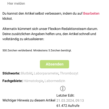
definiert. Bei
Immunthrombozytopenie
ist sie erhöht.
Hier melden
siehe auch:
Thrombozytenzahl
,
mittleres Thrombozytenvolumen
Du kannst den Artikel selbst verbessern, indem du auf
Bearbeiten
klickst.
Alternativ kümmert sich unser Flexikon-Redaktionsteam darum.
Deine zusätzlichen Angaben helfen uns, den Artikel schnell und
vollständig zu aktualisieren:
500
Zeichen verbleibend. Mindestens 5 Zeichen benötigt.
Absenden
Stichworte:
Blutbild
,
Laborparameter
,
Thrombozyt
Fachgebiete:
Hämatologie
,
Labormedizin
Letzter Edit:
Wichtiger Hinweis zu diesem Artikel
21.03.2024, 09:13
61.472 Aufrufe