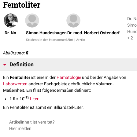
Femtoliter
Dr. N
Simo
Hund
Dr. No
Simon Hundeshagen
Dr. med. Norbert Ostendorf
+ 2
Student/in der Humanmedizin
Arzt | Ärztin
Abkürzung:
fl
Definition
Ein
Femtoliter
ist eine in der
Hämatologie
und bei der Angabe von
Laborwerten
anderer Fachgebiete gebräuchliche Volumen-
Maßeinheit. Ein
fl
ist folgendermaßen definiert:
-15
1 fl = 10
Liter
.
Ein Femtoliter ist somit ein Billiardstel-Liter.
Artikelinhalt ist veraltet?
Hier melden