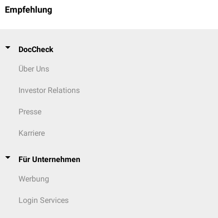
Empfehlung
DocCheck
Über Uns
Investor Relations
Presse
Karriere
Für Unternehmen
Werbung
Login Services