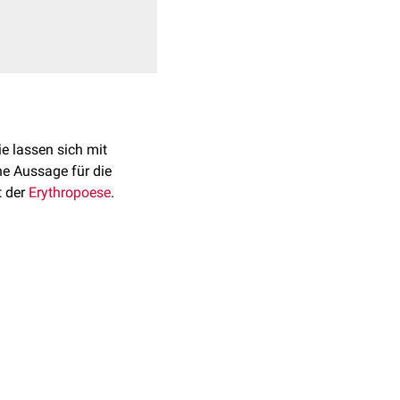
ie lassen sich mit
he Aussage für die
t der
Erythropoese
.
 da sich die
chflusszytometrie
etikulierten Thrombozyten
ik, je nachdem, ob die