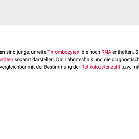
ten
sind junge, unreife
Thrombozyten
, die noch
RNA
enthalten. S
eräten
separat darstellen. Die Labortechnik und die diagnostisc
vergleichbar mit der Bestimmung der
Retikulozytenzahl
bzw. mi
en" und "immature platelet fraction" sind keine echten Synonyme,
et.
n mit einem RNA-
Farbstoff
gefärbt und mittels
Fluoreszenz
-
Dur
ie Angabe erfolgt üblicherweise als Anteil (engl. fraction) der r
ozytenzahl
, d.h. in Prozent.
hodenabhängig
, es bestehen auch Unterschiede in der Messtechn