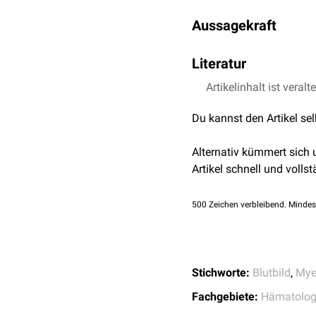
Analyse an einem Durch
Der
Normbereich
liegt zw
Aussagekraft
Der Anteil retikulierter 
Literatur
um die verminderte Bild
Informationen lassen s
Artikelinhalt ist veralt
Butello M et al.,
Retic
limitations
, Int J 
Ein erhöhter Anteil reti
Du kannst den Artikel se
Gerinnungssystems
inter
Bei Patienten mit
myelop
Alternativ kümmert sich
Artikel schnell und vollst
500
Zeichen verbleibend. Mindes
Stichworte:
Blutbild
,
Mye
Fachgebiete:
Hämatolog