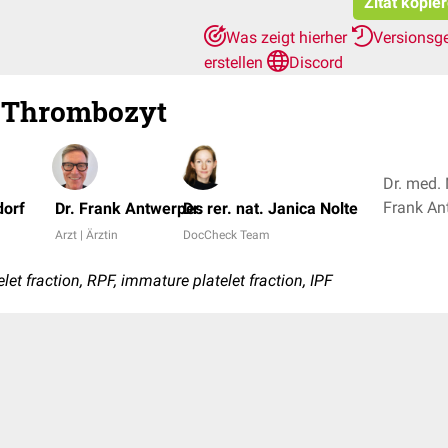
Zitat kopie
Was zeigt hierher
Versionsg
erstellen
Discord
r Thrombozyt
Dr. med. 
dorf
Dr. Frank Antwerpes
Dr. rer. nat. Janica Nolte
Arzt | Ärztin
DocCheck Team
elet fraction, RPF, immature platelet fraction, IPF