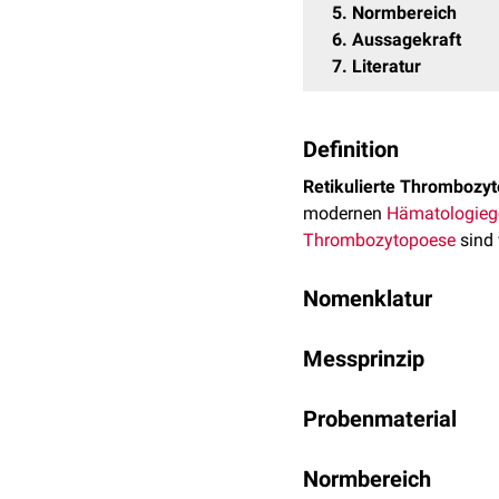
5
Normbereich
6
Aussagekraft
7
Literatur
Definition
Retikulierte Thrombozy
modernen
Hämatologieg
Thrombozytopoese
sind 
Nomenklatur
"Retikulierte Thrombozyt
Messprinzip
Messtechnik unterscheid
Die Thrombozyten werde
Probenmaterial
analysiert und gezählt. D
an der gesamten
Thromb
EDTA-Blut
Normbereich
Die Ergebnisse sind
met