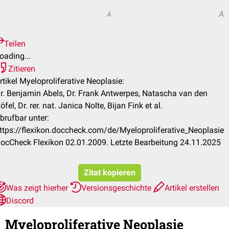
A
A
Teilen
oading...
Zitieren
rtikel Myeloproliferative Neoplasie:
r. Benjamin Abels, Dr. Frank Antwerpes, Natascha van den
öfel, Dr. rer. nat. Janica Nolte, Bijan Fink et al.
brufbar unter:
ttps://flexikon.doccheck.com/de/Myeloproliferative_Neoplasie
ocCheck Flexikon 02.01.2009. Letzte Bearbeitung 24.11.2025
Zitat kopieren
Was zeigt hierher
Versionsgeschichte
Artikel erstellen
Discord
Myeloproliferative Neoplasie