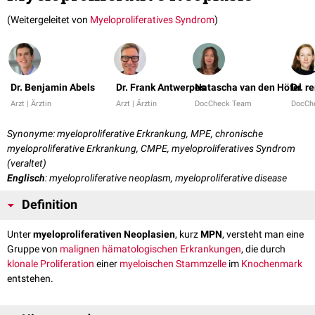
(Weitergeleitet von
Myeloproliferatives Syndrom
)
Dr. Benjamin Abels
Dr. Frank Antwerpes
Natascha van den Höfel
Dr. r
Arzt | Ärztin
Arzt | Ärztin
DocCheck Team
DocCh
Synonyme: myeloproliferative Erkrankung, MPE, chronische
myeloproliferative Erkrankung, CMPE, myeloproliferatives Syndrom
(veraltet)
Englisch
: myeloproliferative neoplasm, myeloproliferative disease
Definition
Unter
myeloproliferativen Neoplasien
, kurz
MPN
, versteht man eine
Gruppe von
malignen hämatologischen Erkrankungen
, die durch
klonale
Proliferation
einer
myeloischen Stammzelle
im
Knochenmark
entstehen.