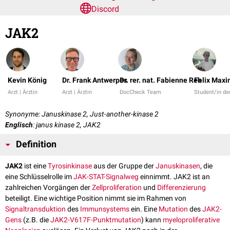
Discord
JAK2
Kevin König
Dr. Frank Antwerpes
Dr. rer. nat. Fabienne Reh
Felix Maxi
Arzt | Ärztin
Arzt | Ärztin
DocCheck Team
Student/in d
Synonyme: Januskinase 2, Just-another-kinase 2
Englisch
: janus kinase 2, JAK2
Definition
JAK2
ist eine
Tyrosinkinase
aus der Gruppe der
Januskinasen
, die
eine Schlüsselrolle im
JAK-STAT-Signalweg
einnimmt. JAK2 ist an
zahlreichen Vorgängen der
Zellproliferation
und
Differenzierung
beteiligt. Eine wichtige Position nimmt sie im Rahmen von
Signaltransduktion
des
Immunsystems
ein. Eine
Mutation
des
JAK2-
Gens
(z.B. die
JAK2-V617F-Punktmutation
) kann
myeloproliferative