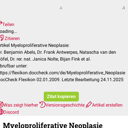
A
A
Teilen
oading...
Zitieren
rtikel Myeloproliferative Neoplasie:
r. Benjamin Abels, Dr. Frank Antwerpes, Natascha van den
öfel, Dr. rer. nat. Janica Nolte, Bijan Fink et al.
brufbar unter:
ttps://flexikon.doccheck.com/de/Myeloproliferative_Neoplasie
ocCheck Flexikon 02.01.2009. Letzte Bearbeitung 24.11.2025
Zitat kopieren
Was zeigt hierher
Versionsgeschichte
Artikel erstellen
Discord
Myeloproliferative Neoplasie