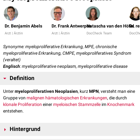
Dr. Benjamin Abels
Dr. Frank Antwerpes
Natascha van den Höfel
Dr. r
Arzt | Ärztin
Arzt | Ärztin
DocCheck Team
DocCh
Synonyme: myeloproliferative Erkrankung, MPE, chronische
myeloproliferative Erkrankung, CMPE, myeloproliferatives Syndrom
(veraltet)
Englisch
: myeloproliferative neoplasm, myeloproliferative disease
Definition
Unter
myeloproliferativen Neoplasien
, kurz
MPN
, versteht man eine
Gruppe von
malignen hämatologischen Erkrankungen
, die durch
klonale
Proliferation
einer
myeloischen Stammzelle
im
Knochenmark
entstehen.
Hintergrund
Allen MPN ist Folgendes gemeinsam: