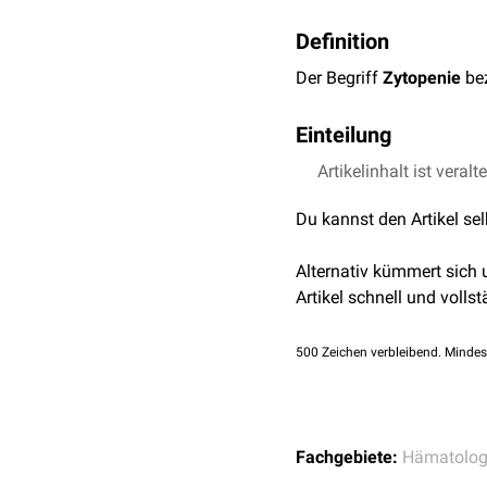
Definition
Der Begriff
Zytopenie
bez
Einteilung
Artikelinhalt ist veralt
...nach Anzahl der betro
Monozytopenie
(eine 
Du kannst den Artikel se
Bizytopenie
(zwei Zell
Panzytopenie
(alle dr
Alternativ kümmert sich
Artikel schnell und vollst
...nach Art der betroffen
Erythrozytopenie
(
sie
500
Zeichen verbleibend. Mindes
Thrombozytopenie
Leukopenie
Neutropenie
Lymphopenie
Fachgebiete:
Hämatolog
Monozytopenie