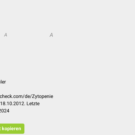
A
A
ler
occheck.com/de/Zytopenie
18.10.2012. Letzte
.2024
t kopieren