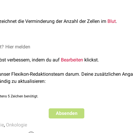
eichnet die Verminderung der Anzahl der Zellen im
Blut
.
et?
Hier melden
ffenen Zelllinien
Zellreihe betroffen)
lbst verbessern, indem du auf
Bearbeiten
klickst.
reihen betroffen)
ei blubildende Zellreihen betroffen)
 unser Flexikon-Redaktionsteam darum. Deine zusätzlichen Anga
ändig zu aktualisieren:
en Zelllinien
he auch
Anämie
)
tens 5 Zeichen benötigt.
Absenden
ie
,
Onkologie