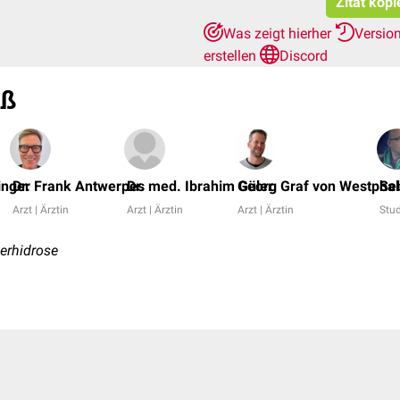
Zitat kopi
Was zeigt hierher
Versio
erstellen
Discord
iß
inger
Dr. Frank Antwerpes
Dr. med. Ibrahim Güler
Georg Graf von Westpha
Se
Arzt | Ärztin
Arzt | Ärztin
Arzt | Ärztin
Stu
erhidrose