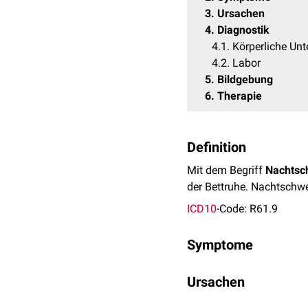
3
Ursachen
4
Diagnostik
4.1
Körperliche Un
4.2
Labor
5
Bildgebung
6
Therapie
Definition
Mit dem Begriff
Nachtsc
der Bettruhe. Nachtschw
ICD10
-Code: R61.9
Symptome
Die Ausprägung von Nach
Ursachen
Haut bis hin zur Durchnä
da der Patient durch das
Nachtschweiß hat sehr vi