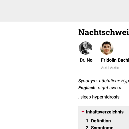
Nachtschwe
Dr. No
Fridolin Bach
Arzt | Ärztin
Synonym: nächtliche Hyp
Englisch
: night sweat
, sleep hyperhidrosis
Inhaltsverzeichnis
1
Definition
2
Symptome