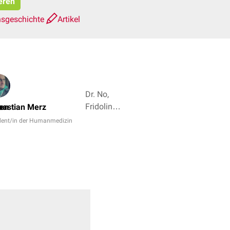
eren
nsgeschichte
Artikel
Dr. No,
Fridolin
len
bastian Merz
Bachinger
dent/in der Humanmedizin
+ 5