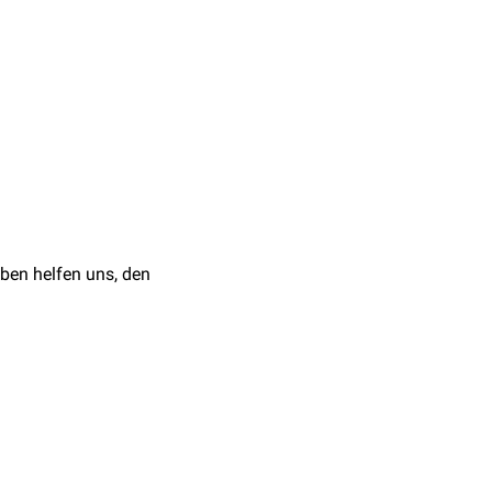
nächst sollte eine
rlicher Untersuchung
, Labor) zur Anwendung
Lebensgewohnheiten eine
peisen,
Alkohol
oder
ben helfen uns, den
dung mit Nachtschweiß
teuert die
 mit einem
Hodgkin-
ockeres Gewebe im