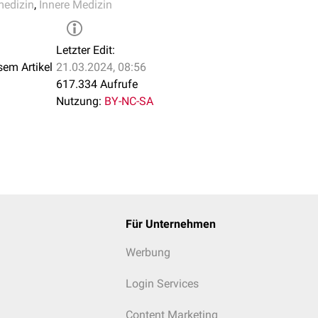
medizin
,
Innere Medizin
ngen
hritis
Letzter Edit:
 Polyangiitis
sem Artikel
21.03.2024, 08:56
er:
ESR
,
CRP
617.334 Aufrufe
matica
Nutzung:
BY-NC-SA
H
s
nkungen
n
n
Für Unternehmen
m
Werbung
Login Services
z
Content Marketing