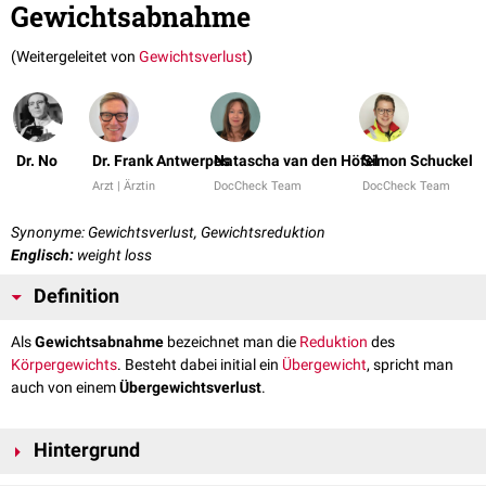
Gewichtsabnahme
(Weitergeleitet von
Gewichtsverlust
)
Dr. No
Dr. Frank Antwerpes
Natascha van den Höfel
Simon Schuckel
Arzt | Ärztin
DocCheck Team
DocCheck Team
Synonyme: Gewichtsverlust, Gewichtsreduktion
Englisch:
weight loss
Definition
Als
Gewichtsabnahme
bezeichnet man die
Reduktion
des
Körpergewichts
. Besteht dabei initial ein
Übergewicht
, spricht man
auch von einem
Übergewichtsverlust
.
Hintergrund
Eine Gewichtsabnahme kann gewollt auftreten, z.B. im Rahmen von