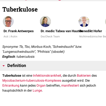
Tuberkulose
Dr. Frank Antwerpes
Dr. medic Tabea van Hauten
Benedikt Hofer
Arzt | Ärztin
DocCheck Team
Nichtmedizinischer Be
Synonyme: Tb, Tbc, Morbus Koch, "Schwindsucht" bzw.
"Lungenschwindsucht", "Phthisis" (obsolet)
Englisch
: tuberculosis
Definition
Tuberkulose
ist eine
Infektionskrankheit
, die durch
Bakterien
des
Mycobacterium-tuberculosis-Komplexes
ausgelöst wird. Die
Erkrankung
kann jedes
Organ
betreffen,
manifestiert
sich jedoch
hauptsächlich in der
Lunge
.