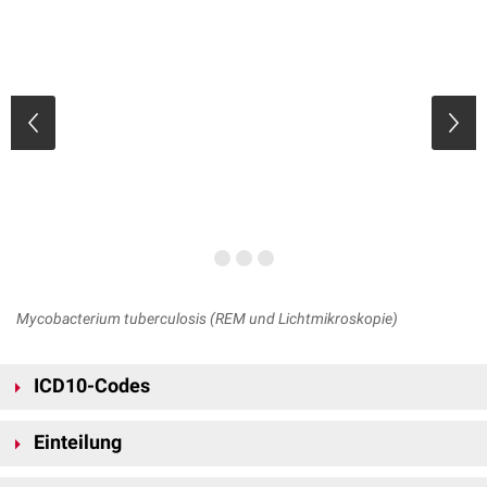
Mycobacterium tuberculosis (REM und Lichtmikroskopie)
ICD10-Codes
A15: Tuberkulose der Atmungsorgane, bakteriologisch oder
Einteilung
histologisch gesichert
A16: Tuberkulose der Atmungsorgane, weder bakteriologisch noch