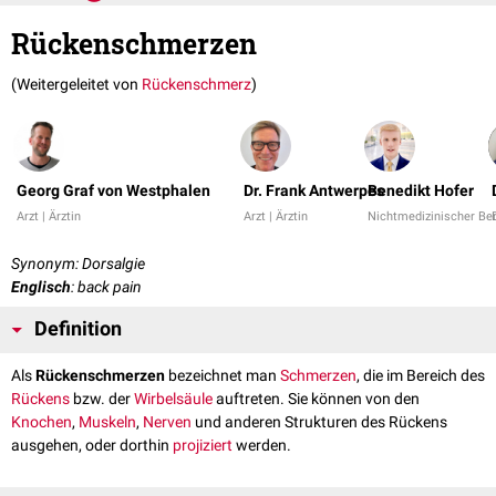
Rückenschmerzen
(Weitergeleitet von
Rückenschmerz
)
Georg Graf von Westphalen
Dr. Frank Antwerpes
Benedikt Hofer
Arzt | Ärztin
Arzt | Ärztin
Nichtmedizinischer Be
Synonym: Dorsalgie
Englisch
: back pain
Definition
Als
Rückenschmerzen
bezeichnet man
Schmerzen
, die im Bereich des
Rückens
bzw. der
Wirbelsäule
auftreten. Sie können von den
Knochen
,
Muskeln
,
Nerven
und anderen Strukturen des Rückens
ausgehen, oder dorthin
projiziert
werden.