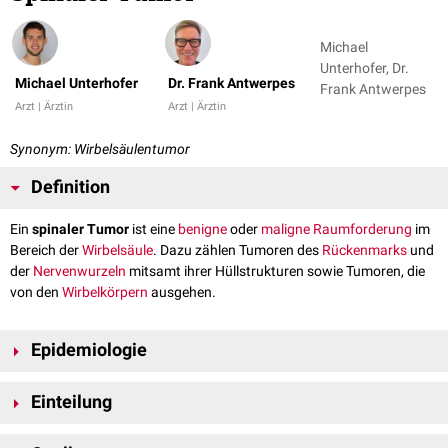
Michael
Unterhofer, Dr.
Michael Unterhofer
Dr. Frank Antwerpes
Frank Antwerpes
Arzt | Ärztin
Arzt | Ärztin
Synonym: Wirbelsäulentumor
Definition
Ein
spinaler Tumor
ist eine
benigne
oder
maligne
Raumforderung
im
Bereich der
Wirbelsäule
. Dazu zählen Tumoren des
Rückenmarks
und
der
Nervenwurzeln
mitsamt ihrer Hüllstrukturen sowie Tumoren, die
von den
Wirbelkörpern
ausgehen.
Epidemiologie
Spinale Tumoren machen 5 bis 15% aller
Tumoren des zentralen
Einteilung
Nervensystems
aus.
Die Einteilung von spinalen
Tumoren
erfolgt nach ihrer Lokalisation.