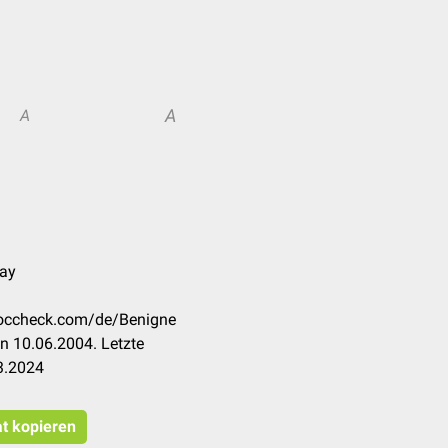
A
A
lay
.doccheck.com/de/Benigne
n 10.06.2004. Letzte
3.2024
at kopieren