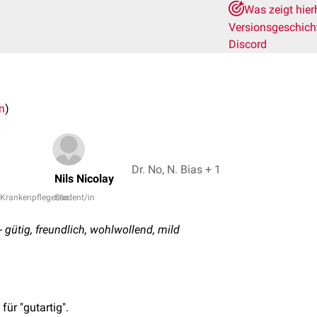
Was zeigt hier
Versionsgeschic
Discord
n
)
Dr. No, N. Bias + 1
Nils Nicolay
Krankenpfleger/in
Student/in
- gütig, freundlich, wohlwollend, mild
für "gutartig".