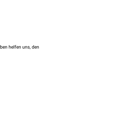
n Ausbreitung bzw.
ion von
Tumoren
ser Verdrängung der
ben helfen uns, den