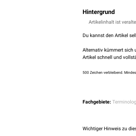
Hintergrund
Unter "benigne" versteht
Artikelinhalt ist veralt
Verschlimmerung zeigt. D
Du kannst den Artikel se
verwendet und bezeichnet
umgebenden Strukturen.
Alternativ kümmert sich
Das Gegenteil von "benign
Artikel schnell und vollst
500
Zeichen verbleibend. Mindes
Fachgebiete:
Terminolog
Wichtiger Hinweis zu die