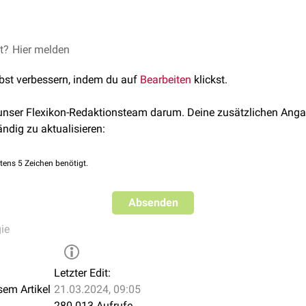
 man einen Krankheitsprozess, der keine Tendenz zur aggressive
et?
Hier melden
er Begriff wird vor allem in Zusammenhang mit der Klassifikat
lbst verbessern, indem du auf
Bearbeiten
klickst.
 hier ein langsames, nicht-
invasives
Wachstum unter schrittwei
 unser Flexikon-Redaktionsteam darum. Deine zusätzlichen Anga
e" ist "
maligne
".
ändig zu aktualisieren:
tens 5 Zeichen benötigt.
Absenden
ie
Letzter Edit:
sem Artikel
21.03.2024, 09:05
280.013 Aufrufe