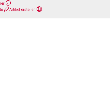
her
hte
Artikel erstellen