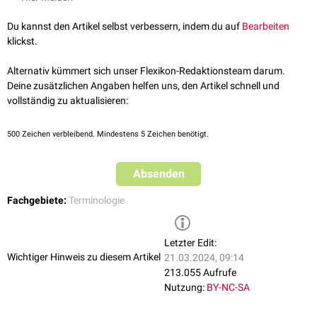
diagnostische
oder
therapeutische
Maßnahmen, welche die Integrität
des Körpers verletzen (z.B.
Feinnadelbiopsie
,
Lumbalpunktion
,
Du kannst den Artikel selbst verbessern, indem du auf
Bearbeiten
Linksherzkatheter
).
klickst.
das zerstörende Wachstum von
Tumorzellen
in benachbarte
Gewebe
bei
malignen
Tumoren
Alternativ kümmert sich unser Flexikon-Redaktionsteam darum.
das Eindringen von
Mikroorganismen
in Gewebe im Rahmen einer
Deine zusätzlichen Angaben helfen uns, den Artikel schnell und
Infektion
vollständig zu aktualisieren:
siehe auch
:
interventionell
,
minimal-invasiv
500
Zeichen verbleibend. Mindestens 5 Zeichen benötigt.
Absenden
Fachgebiete:
Terminologie
Letzter Edit:
Wichtiger Hinweis zu diesem Artikel
21.03.2024, 09:14
213.055 Aufrufe
Nutzung:
BY-NC-SA