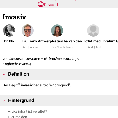
Discord
Invasiv
Dr. No
Dr. Frank Antwerpes
Natascha van den Höfel
Dr. med. Ibrahim 
Arzt | Ärztin
DocCheck Team
Arzt | Ärztin
von lateinisch: invadere – einbrechen, eindringen
Englisch
: invasive
Definition
Der Begriff
invasiv
bedeutet "eindringend".
Hintergrund
In der Medizin wird der Begriff "invasiv" in verschiedenen
Artikelinhalt ist veraltet?
Zusammenhängen verwendet, u.a. für
Hier melden