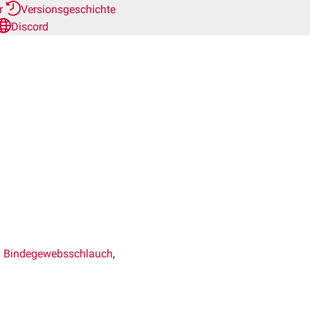
er
Versionsgeschichte
Discord
n
Bindegewebsschlauch
,