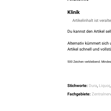
Der Duralsack umgibt d
Klinik
Cauda equina
. Er endet
umgeben, dessen
Fettge
Der kaudale Abschnitt de
Artikelinhalt ist veralt
abpolstert.
Lumbalpunktion
verwend
Du kannst den Artikel se
Das Rückenmark ist dur
gefüllt ist, um das Nerv
Alternativ kümmert sich
Artikel schnell und vollst
500
Zeichen verbleibend. Mindes
Stichworte:
Dura
,
Liquor
Fachgebiete:
Zentralner