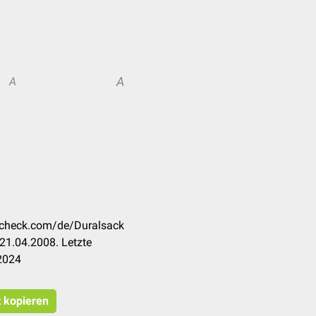
A
A
occheck.com/de/Duralsack
21.04.2008. Letzte
2024
t kopieren