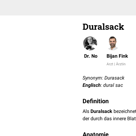
Duralsack
Dr. No
Bijan Fink
Arzt | Ärztin
Synonym: Durasack
Englisch
: dural sac
Definition
Als
Duralsack
bezeichne
der durch das innere Bla
Anatomie