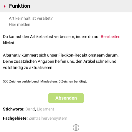
Das Ligamentum denticulatum bildet eine
frontal
ausgerichtete Platte
Funktion
aus straffem
kollagenem
Bindegewebe mit wenigen
elastischen Fasern
.
Es ist an der Pia mater auf beiden Seiten des
Rückenmarks
befestigt.
Das Ligamentum denticulatum dient der Aufhängung des
Rückenmarks
Artikelinhalt ist veraltet?
Es läuft nach
lateral
in ca. 20 Zacken aus, deren Spitzen an der Dura
im
Duralsack
.
Hier melden
mater spinalis zwischen den Duratrichtern ansetzen. Die oberste Zacke
verläuft durch das
Foramen magnum
und inseriert in der
Dura mater
Du kannst den Artikel selbst verbessern, indem du auf
Bearbeiten
cranialis
. Die am weitesten
kaudal
gelegene Zacke befindet sich oberhalb
klickst.
der Wurzel des ersten
Lumbalnervs
. Die restliche
Intumescentia
lumbosacralis
und der
Conus medullaris
besitzen kein Ligamentum
Alternativ kümmert sich unser Flexikon-Redaktionsteam darum.
denticulatum.
Deine zusätzlichen Angaben helfen uns, den Artikel schnell und
vollständig zu aktualisieren:
500
Zeichen verbleibend. Mindestens 5 Zeichen benötigt.
Absenden
Stichworte:
Band
,
Ligament
Fachgebiete:
Zentralnervensystem