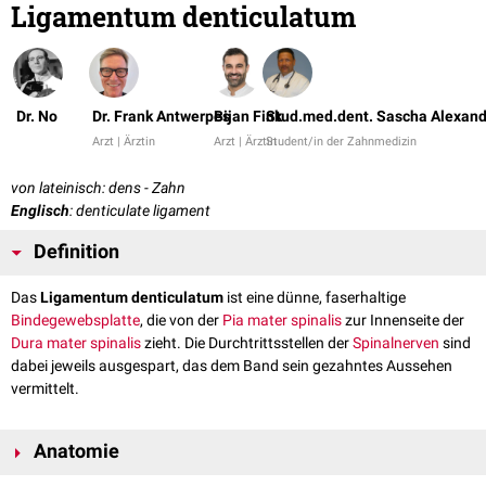
Ligamentum denticulatum
Dr. No
Dr. Frank Antwerpes
Bijan Fink
Stud.med.dent. Sascha Alexand
Arzt | Ärztin
Arzt | Ärztin
Student/in der Zahnmedizin
von lateinisch: dens - Zahn
Englisch
: denticulate ligament
Definition
Das
Ligamentum denticulatum
ist eine dünne, faserhaltige
Bindegewebsplatte
, die von der
Pia mater spinalis
zur Innenseite der
Dura mater spinalis
zieht. Die Durchtrittsstellen der
Spinalnerven
sind
dabei jeweils ausgespart, das dem Band sein gezahntes Aussehen
vermittelt.
Anatomie