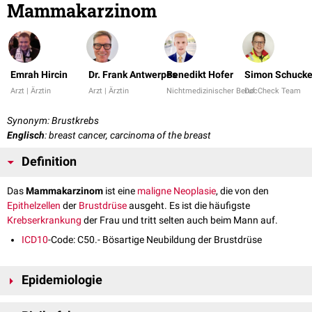
Mammakarzinom
Emrah Hircin
Dr. Frank Antwerpes
Benedikt Hofer
Simon Schucke
Arzt | Ärztin
Arzt | Ärztin
Nichtmedizinischer Beruf
DocCheck Team
Synonym: Brustkrebs
Englisch
: breast cancer, carcinoma of the breast
Definition
Das
Mammakarzinom
ist eine
maligne
Neoplasie
, die von den
Epithelzellen
der
Brustdrüse
ausgeht. Es ist die häufigste
Krebserkrankung
der Frau und tritt selten auch beim Mann auf.
ICD10
-Code: C50.- Bösartige Neubildung der Brustdrüse
Epidemiologie
Frauen