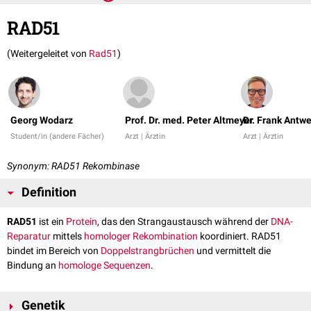
RAD51
(Weitergeleitet von
Rad51
)
Georg Wodarz
Prof. Dr. med. Peter Altmeyer
Dr. Frank Antw
Student/in (andere Fächer)
Arzt | Ärztin
Arzt | Ärztin
Synonym: RAD51 Rekombinase
Definition
RAD51
ist ein
Protein
, das den Strangaustausch während der
DNA-
Reparatur
mittels
homologer Rekombination
koordiniert. RAD51
bindet im Bereich von
Doppelstrangbrüchen
und vermittelt die
Bindung an
homologe
Sequenzen
.
Genetik