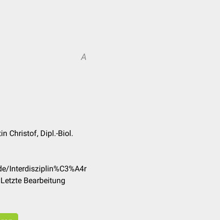
A
 Christof, Dipl.-Biol.
de/Interdisziplin%C3%A4r
Letzte Bearbeitung