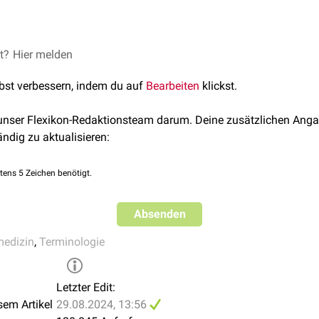
rgehen ist in der Medizin vor allem dann gefragt, wenn die
et?
Hier melden
Thera
mehrerer ärztlicher Fachrichtungen erfordert. So findet man 
lbst verbessern, indem du auf
Bearbeiten
klickst.
ne Zusammenarbeit von Ärzten für
Innere Medizin
,
Chirurgie
un
zen
.
 unser Flexikon-Redaktionsteam darum. Deine zusätzlichen Anga
hen erstreckt sich jedoch nicht nur auf die Zusammenarbeit inner
ändig zu aktualisieren:
h das Zusammenspiel zwischen Medizin und entfernteren akade
r Informatik, wie man es vor allem in der
Grundlagenforschung
tens 5 Zeichen benötigt.
Absenden
medizin
,
Terminologie
Letzter Edit:
sem Artikel
29.08.2024, 13:56