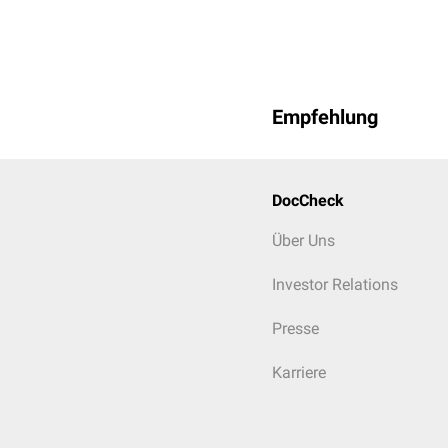
Empfehlung
DocCheck
Über Uns
Investor Relations
Presse
Karriere