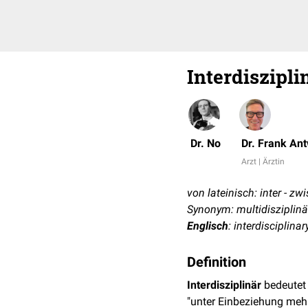
Interdiszipli
Dr. No
Dr. Frank An
Arzt | Ärztin
von lateinisch: inter - zw
Synonym: multidisziplinä
Englisch
: interdisciplinar
Definition
Interdisziplinär
bedeutet 
"unter Einbeziehung mehr