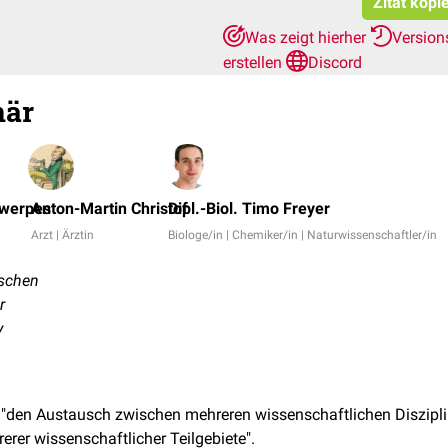
Zitat kopi
Was zeigt hierher
Version
erstellen
Discord
när
twerpes
Anton-Martin Christof
Dipl.-Biol. Timo Freyer
Arzt | Ärztin
Biologe/in | Chemiker/in | Naturwissenschaftler/in
ischen
r
y
"den Austausch zwischen mehreren wissenschaftlichen Diszipli
erer wissenschaftlicher Teilgebiete".