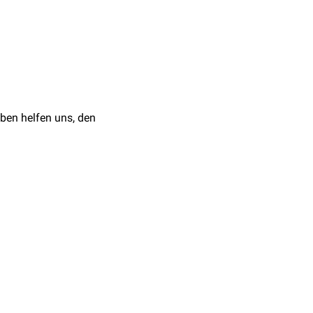
pie
einer komplexen
z.B. im Rahmen der
d
Strahlentherapie
in so
ben helfen uns, den
halb der Medizin,
mischen Fächern wie
findet.