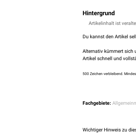
Hintergrund
Ein interdisziplinäres Vo
Artikelinhalt ist veralt
Erkrankung
das Know-how 
Du kannst den Artikel se
Tumortherapie
häufig ei
genannten
Fallkonferen
Alternativ kümmert sich
Interdisziplinäres Vorge
Artikel schnell und vollst
sondern bezeichnet auc
Biochemie,
Biophysik
ode
500
Zeichen verbleibend. Mindes
Fachgebiete:
Allgemein
Wichtiger Hinweis zu die