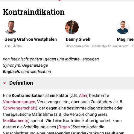
Kontraindikation
Georg Graf von Westphalen
Danny Siwek
Mag. med
Arzt | Ärztin
Biotechniker/in | Medizintechniker/in
Tierarzt | T
von lateinisch: contra - gegen und indicare - anzeigen
Synonym: Gegenanzeige
Englisch:
contraindication
Definition
Eine
Kontraindikation
ist ein Faktor (z.B.
Alter
, bestimmte
Vorerkrankungen
, Verletzungen etc., aber auch Zustände wie z.B.
Schwangerschaft
), der gegen eine bestimmte diagnostische oder
therapeutische Maßnahme (z.B. die Verabreichung eines
Medikaments
) spricht. Wird eine Kontraindikation ignoriert, kann
daraus die Schädigung eines (
Organ
-)Systems oder die
Verschlechterung einer bestehenden Grunderkrankung resultieren.