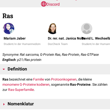
Discord
Ras
Mariam Jaber
Dr. rer. nat. Janica Nolte
David L. Wechsel
Student/in der Humanmedizin
DocCheck Team
Student/in der Human
Synonyme: Rat sarcoma, G-Protein Ras, Ras-Protein, Ras-GTPase
Englisch
: p21/Ras protein
Definition
Ras
bezeichnet eine
Familie
von
Protoonkogenen
, die kleine
monomere
G-Proteine
kodieren
, sogenannte
Ras-Proteine
. Sie zählen
zur
Ras-Superfamilie
.
Nomenklatur