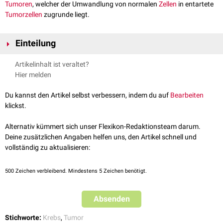
Tumoren
, welcher der Umwandlung von normalen
Zellen
in entartete
Tumorzellen
zugrunde liegt.
Einteilung
Die
Initiation
ist der erste Schritt der Tumorgenese. Ausgelöst wird er
Artikelinhalt ist veraltet?
durch eine
Mutation
im
Genom
der
Zelle
. Findet die Zelle keine
Hier melden
Methode, diese Veränderung zu beseitigen (
DNA-Reparatur
,
Apoptose
), so verändert dieser Schritt die
biologische
Potenz der
Du kannst den Artikel selbst verbessern, indem du auf
Bearbeiten
Zelle.
klickst.
Die
Promotion
ist der zweite Schritt der Tumorgenese. Die Zelle, in der
die Mutation stattgefunden hat, wird durch Wachstumsreize
Alternativ kümmert sich unser Flexikon-Redaktionsteam darum.
vermehrt.
Deine zusätzlichen Angaben helfen uns, den Artikel schnell und
Im dritten Schritt, der
malignen Transformation
, finden weitere
vollständig zu aktualisieren:
Mutationen statt. Das geschädigte Erbgut kann nun an die
Tochterzelle
weitervererbt werden.
500
Zeichen verbleibend. Mindestens 5 Zeichen benötigt.
Letztlich findet die
Tumorprogression
statt. Der
Tumor
fängt an, sich
unkontrolliert zu vermehren und zu wachsen, und zerstört dabei
umliegendes
Gewebe
. Darüber hinaus können durch Absiedelung von
Absenden
Zellen
Metastasen
gebildet werden.
Stichworte:
Krebs
,
Tumor