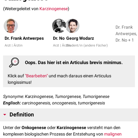
(Weitergeleitet von
Karzinogenese
)
Dr. Frank
Antwerpes,
Dr. Frank Antwerpes
Dr. No
Georg Wodarz
Dr. No + 1
Arzt | Ärztin
Arzt | Ärztin
Student/in (andere Fächer)
Oops. Das hier ist ein Articulus brevis minimus.
Klick auf
"Bearbeiten"
und mach daraus einen Articulus
longissimus!
Synonyme: Karzinogenese, Tumorgenese, Tumorigenese
Englisch:
carcinogenesis, oncogenesis, tumorigenesis
Definition
Unter der
Onkogenese
oder
Karzinogenese
versteht man den
komplexen biologischen Prozess der Entstehung von
malignen