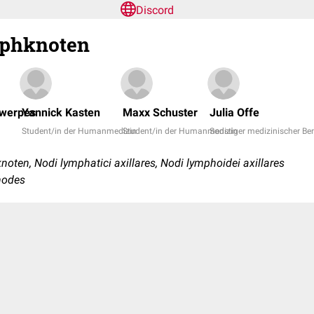
Discord
mphknoten
twerpes
Yannick Kasten
Maxx Schuster
Julia Offe
Student/in der Humanmedizin
Student/in der Humanmedizin
Sonstiger medizinischer Ber
ten, Nodi lymphatici axillares, Nodi lymphoidei axillares
 nodes