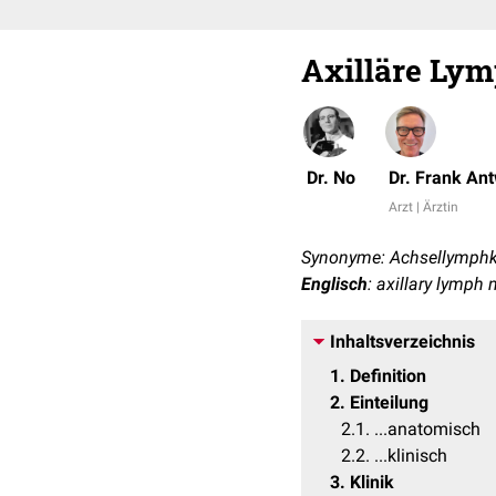
Axilläre Ly
Dr. No
Dr. Frank An
Arzt | Ärztin
Synonyme: Achsellymphkno
Englisch
: axillary lymph
Inhaltsverzeichnis
1
Definition
2
Einteilung
2.1
...anatomisch
2.2
...klinisch
3
Klinik