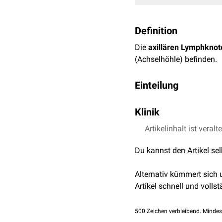
Definition
Die
axillären Lymphknot
(Achselhöhle) befinden.
Einteilung
...anatomisch
Klinik
Die axillären Lymphknot
Die axillären Lymphknote
Artikelinhalt ist veralt
Nodi lymphatici axill
Lymphknotendissektion
c
Du kannst den Artikel se
Nodi lymphatici axill
Ein besonders großer axi
Eine feinere topografische
lymphatici axillares pec
Alternativ kümmert sich
minor. Bei der
Metastasi
Nodi lymphatici axill
Artikel schnell und vollst
Nodi lymphatici axilla
Nodi lymphatici axill
500
Zeichen verbleibend. Mindes
Nodi lymphatici axill