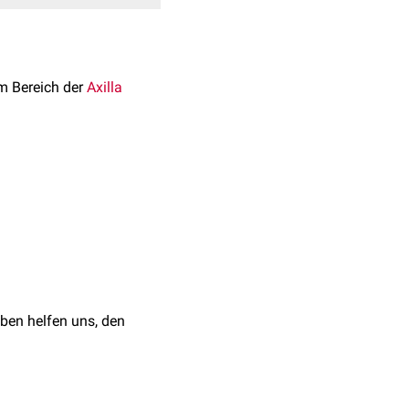
 im Bereich der
Axilla
s
im Rahmen der
axillären
r zählt zu den Nodi
 Musculus pectoralis
ben helfen uns, den
tet werden.