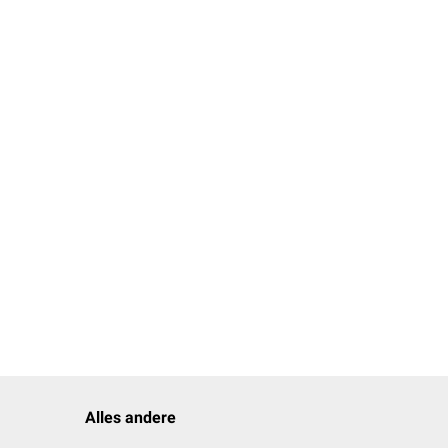
ymphknoten gerechnet.
abflusses aus dem
inor
.
 des Musuclus pectoralis
minor.
s Musculus pectoralis
n Lymphknoten.
Alles andere